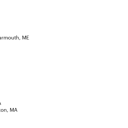
armouth, ME
A
ton, MA