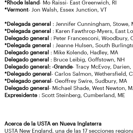
*Rhode Island
- Mo Raissi- East Greenwich, RI
*Vermont
- Jon Walsh, Essex Junction, VT
*Delegada general
: Jennifer Cunningham, Stowe,
*Delegada general
: Karen Fawthrop-Myers, East 
Delegado general
: Peter Francesconi, Woodbury, 
*Delegada general
: Jeanne Hulsen, South Burlingt
Delegado general
: Mike Kolendo, Hadley, MA
Delegado general
: Bruce Leibig, Goffstown, NH
Delegado general: -Grande
- Tracy McEvoy, Darien,
*Delegado general
- Carlos Salmon, Wethersfield, 
*Delegado general
- Geoffrey Swire, Sudbury, MA
Delegado general
- Michael Shade, West Newton, 
Expresidente
: Scott Steinberg, Cumberland, ME
Acerca de la USTA en Nueva Inglaterra
USTA New England, una de las 17 secciones regiona