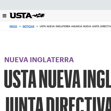
Enfoque
desde
el
botón
de
INICIO
>
NOTICIAS
>
USTA NUEVA INGLATERRA ANUNCIA NUEVA JUNTA DIRECTI
volver
al
principio
NUEVA INGLATERRA
USTA NUEVA ING
JUNTA DIRECTIV