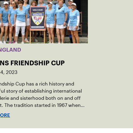
NGLAND
INS FRIENDSHIP CUP
14, 2023
ndship Cup has a rich history and
ul story of establishing international
rie and sisterhood both on and off
t. The tradition started in 1967 when
oeger of Vermont was looking to
MORE
h competitive senior tennis play in
 with the New England Lawn Tennis