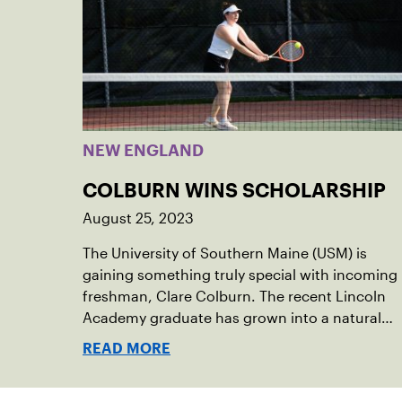
NEW ENGLAND
COLBURN WINS SCHOLARSHIP
August 25, 2023
The University of Southern Maine (USM) is
gaining something truly special with incoming
freshman, Clare Colburn. The recent Lincoln
Academy graduate has grown into a natural
leader both on the tennis courts and off, and
READ MORE
it’s largely thanks to her small community of
Damariscotta, ME and those around her