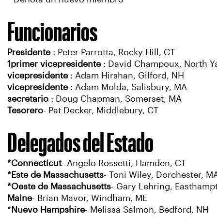
Funcionarios
Presidente
: Peter Parrotta, Rocky Hill, CT
1primer vicepresidente
: David Champoux, North Y
vicepresidente
: Adam Hirshan, Gilford, NH
vicepresidente
: Adam Molda, Salisbury, MA
secretario
: Doug Chapman, Somerset, MA
Tesorero
- Pat Decker, Middlebury, CT
Delegados del Estado
*Connecticut
- Angelo Rossetti, Hamden, CT
*Este de Massachusetts
- Toni Wiley, Dorchester, M
*Oeste de Massachusetts
- Gary Lehring, Easthamp
Maine
- Brian Mavor, Windham, ME
*
Nuevo Hampshire
- Melissa Salmon, Bedford, NH