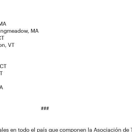
 MA
Longmeadow, MA
CT
on, VT
 CT
CT
MA
###
les en todo el país que componen la Asociación de 