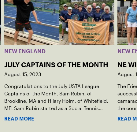
NEW ENGLAND
NEW E
JULY CAPTAINS OF THE MONTH
NE W
August 15, 2023
August 
Congratulations to the July USTA League
The Frie
Captains of the Month, Sam Rubin, of
successf
Brookline, MA and Hilary Holm, of Whitefield,
camarade
ME! Sam Rubin started as a Social Tennis
the cour
League player, where he’s played in Boston
Walter F
READ MORE
READ 
area sites for years. It was there he found out
establis
about the opportunity to serve as a captain of
alliance