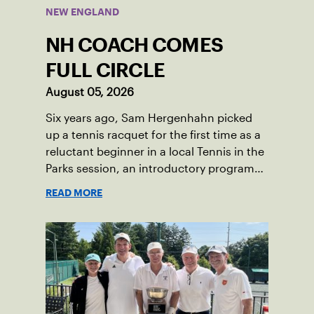
the bronze for Maccabi USA, a non-profit
NEW ENGLAND
sponsoring the American delegation at
the Games. For Pearl, the bronze was
NH COACH COMES
more than a win; it was the ultimate
symbol of perseverance and the official
FULL CIRCLE
end of her journey to recovery.
August 05, 2026
Six years ago, Sam Hergenhahn picked
up a tennis racquet for the first time as a
reluctant beginner in a local Tennis in the
Parks session, an introductory program
that brings accessible tennis to public
READ MORE
courts. This summer, the 18-year-old can
be found on those same courts, only this
time, he’s the one running the drills.