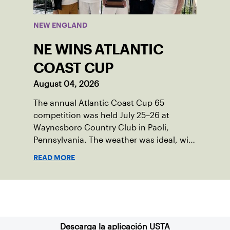
NEW ENGLAND
NE WINS ATLANTIC
COAST CUP
August 04, 2026
The annual Atlantic Coast Cup 65
competition was held July 25–26 at
Waynesboro Country Club in Paoli,
Pennsylvania. The weather was ideal, with
sunny skies, low humidity, and
READ MORE
temperatures in the upper 70s to low
80s. Waynesboro provided a beautiful
setting for the event, featuring 10
Suscríbase a nuestro boletín
impeccably maintained Har-Tru courts
and excellent balcony viewing for
spectators.
Descarga la aplicación USTA