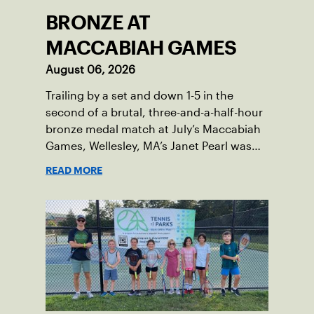
BRONZE AT
MACCABIAH GAMES
August 06, 2026
Trailing by a set and down 1-5 in the
second of a brutal, three-and-a-half-hour
bronze medal match at July’s Maccabiah
Games, Wellesley, MA’s Janet Pearl was
just one game away from losing the
READ MORE
medal of her dreams. But Pearl was no
stranger to uphill battles. Fighting
through a painful elbow injury on top of a
multi-year recovery from a knee injury,
the 61-year-old refused to give up. Relying
on the grit honed over years of
rehabilitation, she battled back point
after point to win the match and secure