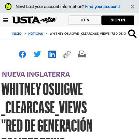
Enfoque
New!
Lost your account information?
Find your account!
desde
el
SIGN IN
JOIN
botón
de
INICIO
>
NOTICIAS
>
WHITNEY OSUIGWE _CLEARCASE_VIEWS "RED DE GENERACIÓ
volver
al
principio
NUEVA INGLATERRA
WHITNEY OSUIGWE
_CLEARCASE_VIEWS
"RED DE GENERACIÓN