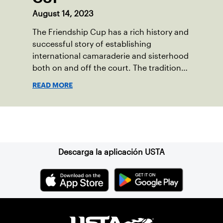
August 14, 2023
The Friendship Cup has a rich history and
successful story of establishing
international camaraderie and sisterhood
both on and off the court. The tradition
started in 1967 when Walter Foeger of
READ MORE
Vermont was looking to establish
competitive senior tennis play in alliance
with the New England Lawn Tennis
Suscríbase a nuestro boletín
Association (NELTA), now USTA New
England. He contacted George Barta of
the Canadian senior division, and
Descarga la aplicación USTA
together, they created the Friendship
Cup. In that year, players competed on
three courts at the Jay Peak Resort in
Vermont.