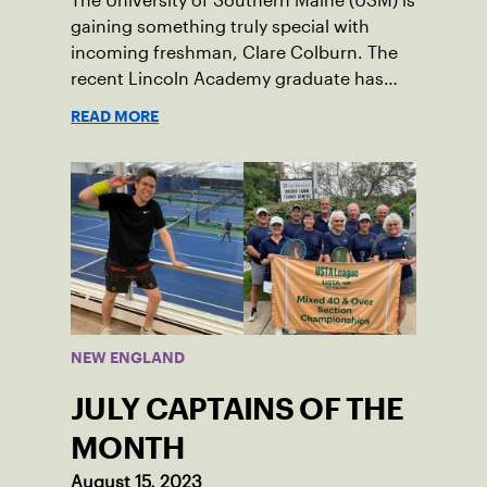
The University of Southern Maine (USM) is
gaining something truly special with
incoming freshman, Clare Colburn. The
recent Lincoln Academy graduate has
grown into a natural leader both on the
READ MORE
tennis courts and off, and it’s largely
thanks to her small community of
Damariscotta, ME and those around her
throughout her childhood.
NEW ENGLAND
JULY CAPTAINS OF THE
MONTH
August 15, 2023