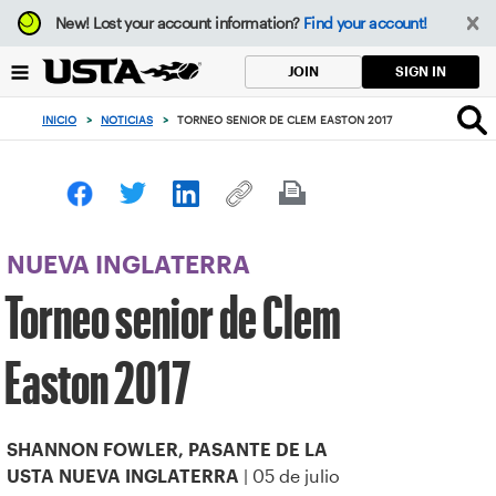
Enfoque
New!
Lost your account information?
Find your account!
desde
el
SIGN IN
JOIN
botón
de
INICIO
>
NOTICIAS
>
TORNEO SENIOR DE CLEM EASTON 2017
volver
al
principio
NUEVA INGLATERRA
Torneo senior de Clem
Easton 2017
SHANNON FOWLER, PASANTE DE LA
| 05 de julio
USTA NUEVA INGLATERRA