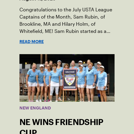
Congratulations to the July USTA League
Captains of the Month, Sam Rubin, of
Brookline, MA and Hilary Holm, of
Whitefield, ME! Sam Rubin started as a
Social Tennis League player, where he’s
READ MORE
played in Boston area sites for years. It
was there he found out about the
opportunity to serve as a captain of the
18-39 league out of Eastern Mass. This
past winter, Sam led his team, which
competed at Sportsmen’s Tennis &
Enrichment Center in Dorchester, to a
first-place finish.
NEW ENGLAND
NE WINS FRIENDSHIP
CUP