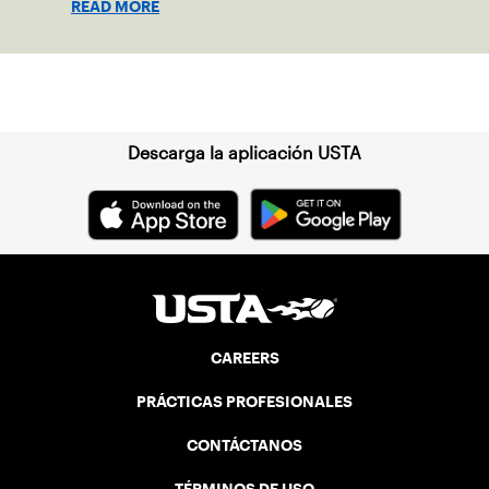
READ MORE
Vermont was looking to establish
competitive senior tennis play in alliance
with the New England Lawn Tennis
Suscríbase a nuestro boletín
Association (NELTA), now USTA New
England. He contacted George Barta of
the Canadian senior division, and
Descarga la aplicación USTA
together, they created the Friendship
Cup. In that year, players competed on
three courts at the Jay Peak Resort in
Vermont.
CAREERS
PRÁCTICAS PROFESIONALES
CONTÁCTANOS