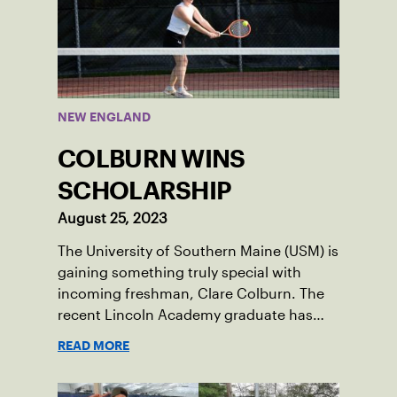
NEW ENGLAND
COLBURN WINS
SCHOLARSHIP
August 25, 2023
The University of Southern Maine (USM) is
gaining something truly special with
incoming freshman, Clare Colburn. The
recent Lincoln Academy graduate has
grown into a natural leader both on the
READ MORE
tennis courts and off, and it’s largely
thanks to her small community of