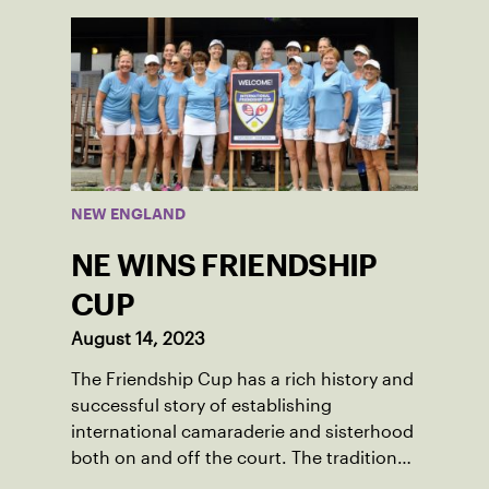
was there he found out about the
opportunity to serve as a captain of the
18-39 league out of Eastern Mass. This
past winter, Sam led his team, which
competed at Sportsmen’s Tennis &
Enrichment Center in Dorchester, to a
first-place finish.
NEW ENGLAND
NE WINS FRIENDSHIP
CUP
August 14, 2023
The Friendship Cup has a rich history and
successful story of establishing
international camaraderie and sisterhood
both on and off the court. The tradition
started in 1967 when Walter Foeger of