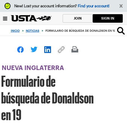
Enfoque
New!
Lost your account information?
Find your account!
desde
el
SIGN IN
JOIN
botón
de
INICIO
>
NOTICIAS
>
FORMULARIO DE BÚSQUEDA DE DONALDSON EN 19
volver
al
principio
NUEVA INGLATERRA
Formulario de
búsqueda de Donaldson
en 19