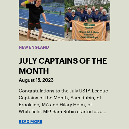
Damariscotta, ME and those around her
throughout her childhood.
NEW ENGLAND
JULY CAPTAINS OF THE
MONTH
August 15, 2023
Congratulations to the July USTA League
Captains of the Month, Sam Rubin, of
Brookline, MA and Hilary Holm, of
Whitefield, ME! Sam Rubin started as a
Social Tennis League player, where he’s
READ MORE
played in Boston area sites for years. It