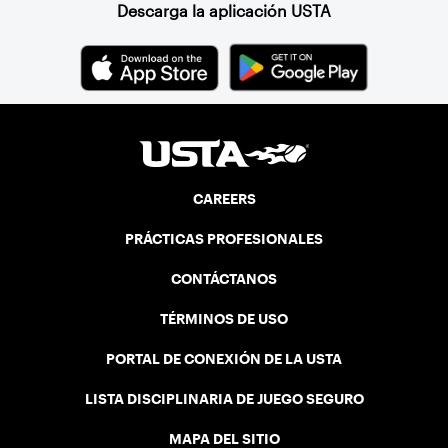
the Canadian senior division, and
Descarga la aplicación USTA
together, they created the Friendship
Cup. In that year, players competed on
three courts at the Jay Peak Resort in
Vermont.
CAREERS
PRÁCTICAS PROFESIONALES
CONTÁCTANOS
TÉRMINOS DE USO
PORTAL DE CONEXIÓN DE LA USTA
LISTA DISCIPLINARIA DE JUEGO SEGURO
MAPA DEL SITIO