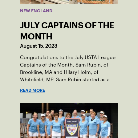
NEW ENGLAND
JULY CAPTAINS OF THE
MONTH
August 15, 2023
Congratulations to the July USTA League
Captains of the Month, Sam Rubin, of
Brookline, MA and Hilary Holm, of
Whitefield, ME! Sam Rubin started as a
Social Tennis League player, where he’s
READ MORE
played in Boston area sites for years. It
was there he found out about the
opportunity to serve as a captain of the
18-39 league out of Eastern Mass. This
past winter, Sam led his team, which
competed at Sportsmen’s Tennis &