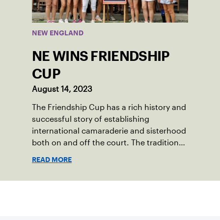
Enrichment Center in Dorchester, to a
first-place finish.
NEW ENGLAND
NE WINS FRIENDSHIP
CUP
August 14, 2023
The Friendship Cup has a rich history and
successful story of establishing
international camaraderie and sisterhood
both on and off the court. The tradition
started in 1967 when Walter Foeger of
READ MORE
Vermont was looking to establish
competitive senior tennis play in alliance
with the New England Lawn Tennis
Suscríbase a nuestro boletín
Association (NELTA), now USTA New
England. He contacted George Barta of