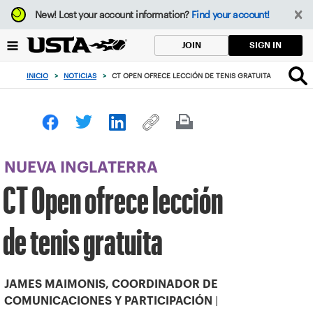
Enfoque
New!
Lost your account information?
Find your account!
desde
el
SIGN IN
JOIN
botón
de
INICIO
>
NOTICIAS
>
CT OPEN OFRECE LECCIÓN DE TENIS GRATUITA
volver
al
principio
NUEVA INGLATERRA
CT Open ofrece lección
de tenis gratuita
JAMES MAIMONIS, COORDINADOR DE
|
COMUNICACIONES Y PARTICIPACIÓN