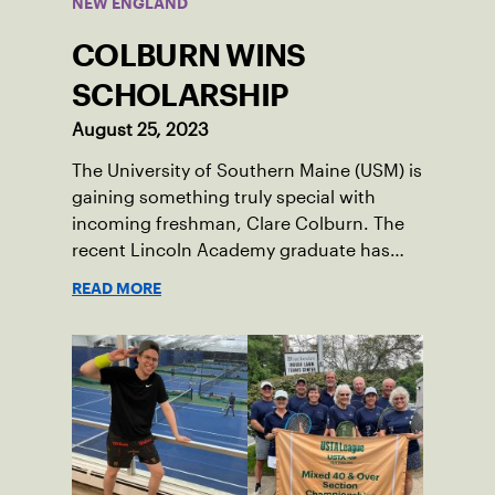
NEW ENGLAND
COLBURN WINS
SCHOLARSHIP
August 25, 2023
The University of Southern Maine (USM) is
gaining something truly special with
incoming freshman, Clare Colburn. The
recent Lincoln Academy graduate has
grown into a natural leader both on the
READ MORE
tennis courts and off, and it’s largely
thanks to her small community of
Damariscotta, ME and those around her
throughout her childhood.