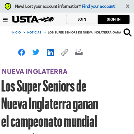
Enfoque
New!
Lost your account information?
Find your account!
desde
el
SIGN IN
JOIN
botón
de
INICIO
>
NOTICIAS
>
LOS SUPER SENIORS DE NUEVA INGLATERRA GANAN EL C
volver
al
principio
NUEVA INGLATERRA
Los Super Seniors de
Nueva Inglaterra ganan
el campeonato mundial