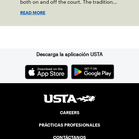
both on and off the court. The tradition
started in 1967 when Walter Foeger of
READ MORE
Vermont was looking to establish
competitive senior tennis play in alliance
with the New England Lawn Tennis
Suscríbase a nuestro boletín
Association (NELTA), now USTA New
England. He contacted George Barta of
the Canadian senior division, and
Descarga la aplicación USTA
together, they created the Friendship
Cup. In that year, players competed on
three courts at the Jay Peak Resort in
Vermont.
CAREERS
PRÁCTICAS PROFESIONALES
CONTÁCTANOS