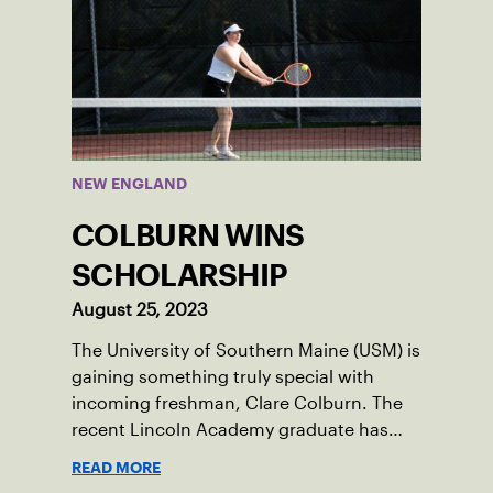
NEW ENGLAND
COLBURN WINS
SCHOLARSHIP
August 25, 2023
The University of Southern Maine (USM) is
gaining something truly special with
incoming freshman, Clare Colburn. The
recent Lincoln Academy graduate has
grown into a natural leader both on the
READ MORE
tennis courts and off, and it’s largely