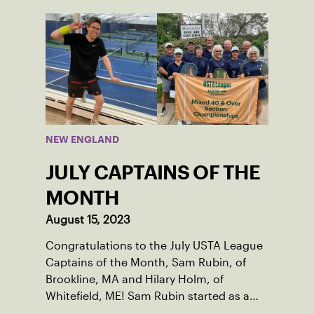
thanks to her small community of
Damariscotta, ME and those around her
throughout her childhood.
NEW ENGLAND
JULY CAPTAINS OF THE
MONTH
August 15, 2023
Congratulations to the July USTA League
Captains of the Month, Sam Rubin, of
Brookline, MA and Hilary Holm, of
Whitefield, ME! Sam Rubin started as a
Social Tennis League player, where he’s