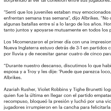
sorprendió al ver tal conexión entre sus jugadores.
“Sentí que los juveniles estaban muy emocionados
enfrentan semana tras semana”, dijo Albrikes. “No 
algunas batallas entre sí a lo largo de los años. H
tanto juntos y apoyarse mutuamente en todos los p
Los 14comenzaron el primer día con una impresion
Nueva Inglaterra estuvo detrás de 3-1 en partidos 
por lluvia y de necesitar ganar cuatro de cinco par
“Durante nuestro descanso, discutimos lo que había
esposa y a Troy y les dije: 'Puede que parezca loc
Albrikes.
Azariah Rusher, Violet Robbins y Tighe Brunetti lo
quien fue la última en llegar con el partido empat
recompuso, bloqueó la presión y luchó por una victo
jugadores irrumpieron en la cancha para felicitarla.