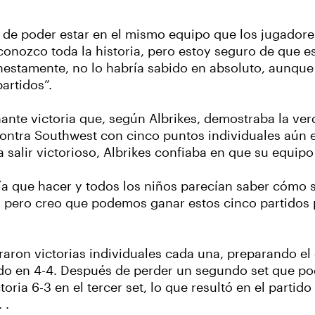
 de poder estar en el mismo equipo que los jugador
conozco toda la historia, pero estoy seguro de que e
onestamente, no lo habría sabido en absoluto, aunque l
artidos”.
ante victoria que, según Albrikes, demostraba la ve
contra Southwest con cinco puntos individuales aún e
a salir victorioso, Albrikes confiaba en que su equip
 que hacer y todos los niños parecían saber cómo sal
o, pero creo que podemos ganar estos cinco partidos 
graron victorias individuales cada una, preparando el
ado en 4-4. Después de perder un segundo set que pod
ria 6-3 en el tercer set, lo que resultó en el partido
 .