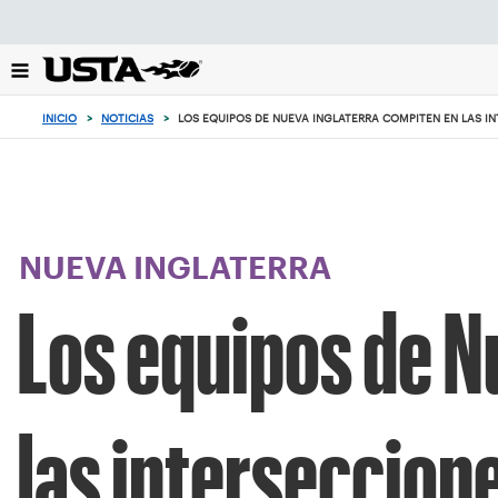
Enfoque
desde
el
botón
de
INICIO
>
NOTICIAS
>
LOS EQUIPOS DE NUEVA INGLATERRA COMPITEN EN LAS I
volver
al
principio
NUEVA INGLATERRA
Los equipos de N
las interseccion