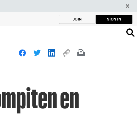
SIGN IN
JOIN
ompiten en