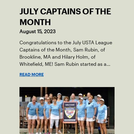
JULY CAPTAINS OF THE
MONTH
August 15, 2023
Congratulations to the July USTA League
Captains of the Month, Sam Rubin, of
Brookline, MA and Hilary Holm, of
Whitefield, ME! Sam Rubin started as a
Social Tennis League player, where he’s
READ MORE
played in Boston area sites for years. It
was there he found out about the
opportunity to serve as a captain of the
18-39 league out of Eastern Mass. This
past winter, Sam led his team, which
competed at Sportsmen’s Tennis &
Enrichment Center in Dorchester, to a
first-place finish.