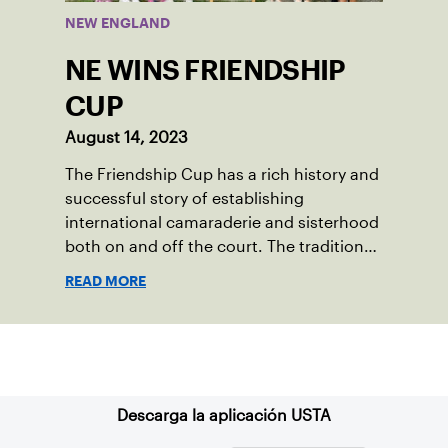
NEW ENGLAND
NE WINS FRIENDSHIP
CUP
August 14, 2023
The Friendship Cup has a rich history and
successful story of establishing
international camaraderie and sisterhood
both on and off the court. The tradition
started in 1967 when Walter Foeger of
READ MORE
Vermont was looking to establish
competitive senior tennis play in alliance
with the New England Lawn Tennis
Suscríbase a nuestro boletín
Association (NELTA), now USTA New
England. He contacted George Barta of
the Canadian senior division, and
Descarga la aplicación USTA
together, they created the Friendship