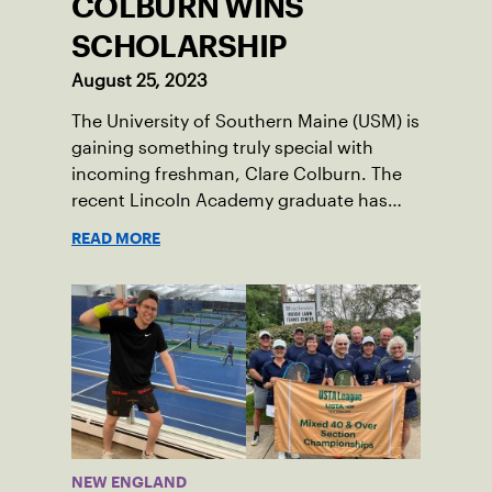
COLBURN WINS
SCHOLARSHIP
August 25, 2023
The University of Southern Maine (USM) is
gaining something truly special with
incoming freshman, Clare Colburn. The
recent Lincoln Academy graduate has
grown into a natural leader both on the
READ MORE
tennis courts and off, and it’s largely
thanks to her small community of
Damariscotta, ME and those around her
throughout her childhood.
NEW ENGLAND