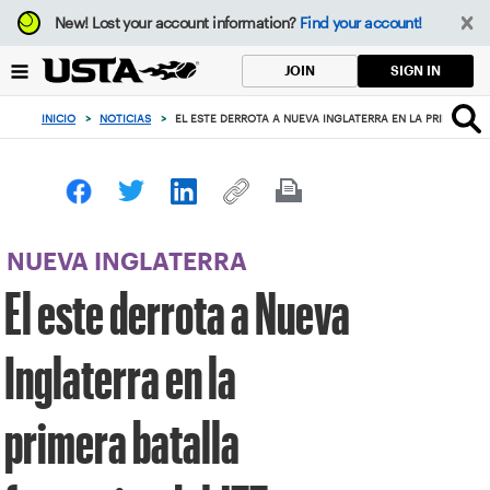
Enfoque
New!
Lost your account information?
Find your account!
desde
el
SIGN IN
JOIN
botón
de
INICIO
>
NOTICIAS
>
EL ESTE DERROTA A NUEVA INGLATERRA EN LA PRIMERA BA
volver
al
principio
NUEVA INGLATERRA
El este derrota a Nueva
Inglaterra en la
primera batalla