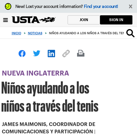
Enfoque
New!
Lost your account information?
Find your account!
desde
el
SIGN IN
JOIN
botón
de
INICIO
>
NOTICIAS
>
NIÑOS AYUDANDO A LOS NIÑOS A TRAVÉS DEL TENIS
volver
al
principio
NUEVA INGLATERRA
Niños ayudando a los
niños a través del tenis
JAMES MAIMONIS, COORDINADOR DE
|
COMUNICACIONES Y PARTICIPACIÓN