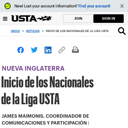
Enfoque
New!
Lost your account information?
Find your account!
desde
el
SIGN IN
JOIN
botón
de
INICIO
>
NOTICIAS
>
INICIO DE LOS NACIONALES DE LA LIGA USTA
volver
al
principio
NUEVA INGLATERRA
Inicio de los Nacionales
de la Liga USTA
JAMES MAIMONIS, COORDINADOR DE
|
COMUNICACIONES Y PARTICIPACIÓN