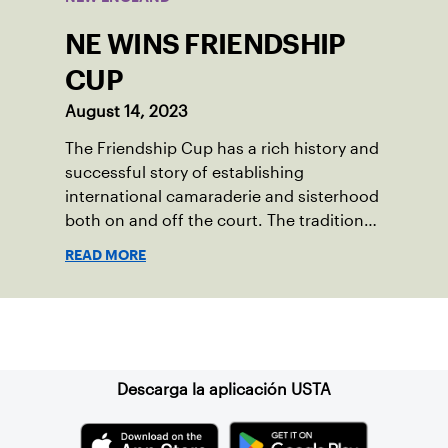
NE WINS FRIENDSHIP
CUP
August 14, 2023
The Friendship Cup has a rich history and
successful story of establishing
international camaraderie and sisterhood
both on and off the court. The tradition
started in 1967 when Walter Foeger of
READ MORE
Vermont was looking to establish
competitive senior tennis play in alliance
with the New England Lawn Tennis
Suscríbase a nuestro boletín
Association (NELTA), now USTA New
England. He contacted George Barta of
the Canadian senior division, and
Descarga la aplicación USTA
together, they created the Friendship
Cup. In that year, players competed on