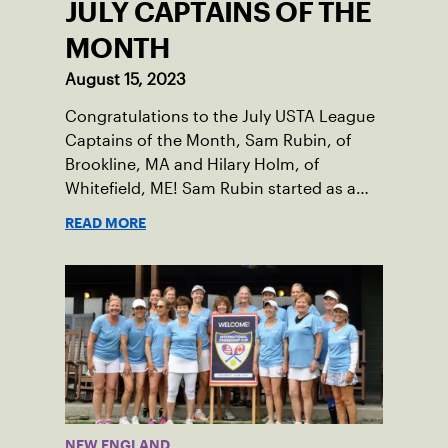
JULY CAPTAINS OF THE
MONTH
August 15, 2023
Congratulations to the July USTA League
Captains of the Month, Sam Rubin, of
Brookline, MA and Hilary Holm, of
Whitefield, ME! Sam Rubin started as a
Social Tennis League player, where he’s
READ MORE
played in Boston area sites for years. It
was there he found out about the
opportunity to serve as a captain of the
18-39 league out of Eastern Mass. This
past winter, Sam led his team, which
competed at Sportsmen’s Tennis &
Enrichment Center in Dorchester, to a
first-place finish.
NEW ENGLAND