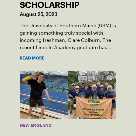
SCHOLARSHIP
August 25, 2023
The University of Southern Maine (USM) is
gaining something truly special with
incoming freshman, Clare Colburn. The
recent Lincoln Academy graduate has
grown into a natural leader both on the
READ MORE
tennis courts and off, and it’s largely
thanks to her small community of
Damariscotta, ME and those around her
throughout her childhood.
NEW ENGLAND