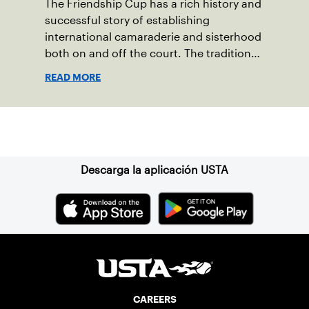
The Friendship Cup has a rich history and
successful story of establishing
international camaraderie and sisterhood
both on and off the court. The tradition
started in 1967 when Walter Foeger of
READ MORE
Vermont was looking to establish
competitive senior tennis play in alliance
with the New England Lawn Tennis
Suscríbase a nuestro boletín
Association (NELTA), now USTA New
England. He contacted George Barta of
the Canadian senior division, and
Descarga la aplicación USTA
together, they created the Friendship
Cup. In that year, players competed on
three courts at the Jay Peak Resort in
Vermont.
CAREERS