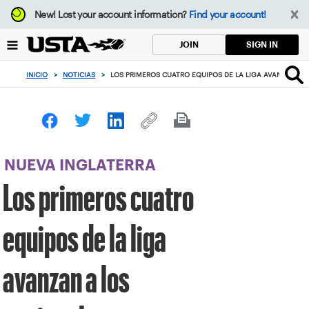
Enfoque
New!
Lost your account information?
Find your account!
desde
el
SIGN IN
JOIN
botón
de
INICIO
>
NOTICIAS
>
LOS PRIMEROS CUATRO EQUIPOS DE LA LIGA AVANZAN A 
volver
al
principio
NUEVA INGLATERRA
Los primeros cuatro
equipos de la liga
avanzan a los