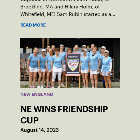
Brookline, MA and Hilary Holm, of
Whitefield, ME! Sam Rubin started as a
Social Tennis League player, where he’s
READ MORE
played in Boston area sites for years. It
was there he found out about the
opportunity to serve as a captain of the
18-39 league out of Eastern Mass. This
past winter, Sam led his team, which
competed at Sportsmen’s Tennis &
Enrichment Center in Dorchester, to a
first-place finish.
NEW ENGLAND
NE WINS FRIENDSHIP
CUP
August 14, 2023