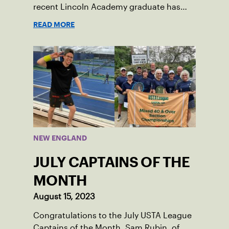
recent Lincoln Academy graduate has
grown into a natural leader both on the
READ MORE
tennis courts and off, and it’s largely
thanks to her small community of
Damariscotta, ME and those around her
throughout her childhood.
NEW ENGLAND
JULY CAPTAINS OF THE
MONTH
August 15, 2023
Congratulations to the July USTA League
Captains of the Month, Sam Rubin, of