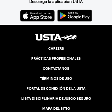
the Canadian senior division, and
Descarga la aplicación USTA
together, they created the Friendship
Cup. In that year, players competed on
three courts at the Jay Peak Resort in
Vermont.
CAREERS
PRÁCTICAS PROFESIONALES
CONTÁCTANOS
TÉRMINOS DE USO
PORTAL DE CONEXIÓN DE LA USTA
LISTA DISCIPLINARIA DE JUEGO SEGURO
MAPA DEL SITIO