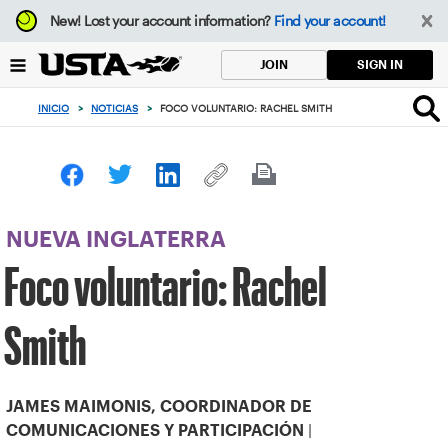
Enfoque
New!
Lost your account information?
Find your account!
desde
el
SIGN IN
JOIN
botón
de
INICIO
>
NOTICIAS
>
FOCO VOLUNTARIO: RACHEL SMITH
volver
al
principio
NUEVA INGLATERRA
Foco voluntario: Rachel
Smith
JAMES MAIMONIS, COORDINADOR DE
|
COMUNICACIONES Y PARTICIPACIÓN