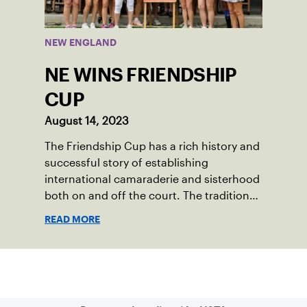
first-place finish.
NEW ENGLAND
NE WINS FRIENDSHIP
CUP
August 14, 2023
The Friendship Cup has a rich history and
successful story of establishing
international camaraderie and sisterhood
both on and off the court. The tradition
started in 1967 when Walter Foeger of
READ MORE
Vermont was looking to establish
competitive senior tennis play in alliance
with the New England Lawn Tennis
Suscríbase a nuestro boletín
Association (NELTA), now USTA New
England. He contacted George Barta of