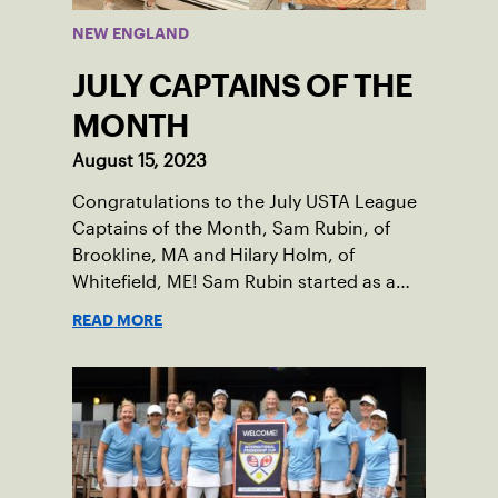
NEW ENGLAND
JULY CAPTAINS OF THE
MONTH
August 15, 2023
Congratulations to the July USTA League
Captains of the Month, Sam Rubin, of
Brookline, MA and Hilary Holm, of
Whitefield, ME! Sam Rubin started as a
Social Tennis League player, where he’s
READ MORE
played in Boston area sites for years. It
was there he found out about the
opportunity to serve as a captain of the
18-39 league out of Eastern Mass. This
past winter, Sam led his team, which
competed at Sportsmen’s Tennis &
Enrichment Center in Dorchester, to a