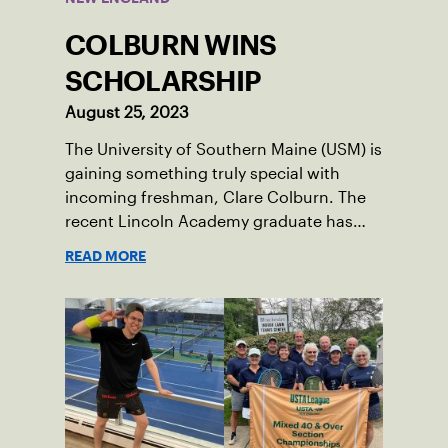
COLBURN WINS
SCHOLARSHIP
August 25, 2023
The University of Southern Maine (USM) is
gaining something truly special with
incoming freshman, Clare Colburn. The
recent Lincoln Academy graduate has
grown into a natural leader both on the
READ MORE
tennis courts and off, and it’s largely
thanks to her small community of
Damariscotta, ME and those around her
throughout her childhood.