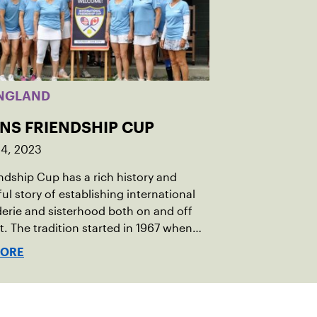
NGLAND
INS FRIENDSHIP CUP
14, 2023
ndship Cup has a rich history and
ul story of establishing international
rie and sisterhood both on and off
t. The tradition started in 1967 when
oeger of Vermont was looking to
MORE
h competitive senior tennis play in
 with the New England Lawn Tennis
tion (NELTA), now USTA New England.
acted George Barta of the Canadian