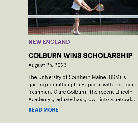
NEW ENGLAND
COLBURN WINS SCHOLARSHIP
August 25, 2023
The University of Southern Maine (USM) is
gaining something truly special with incoming
freshman, Clare Colburn. The recent Lincoln
Academy graduate has grown into a natural
leader both on the tennis courts and off, and
READ MORE
it’s largely thanks to her small community of
Damariscotta, ME and those around her
throughout her childhood.