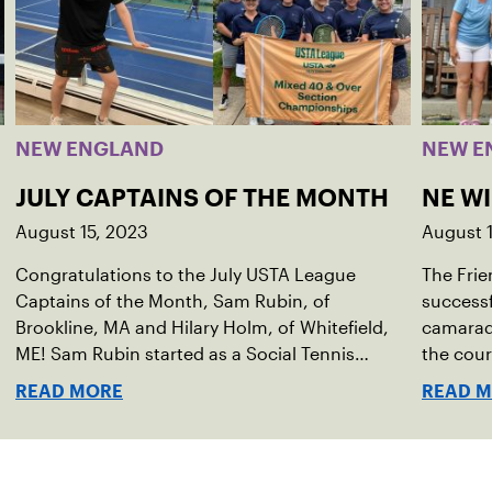
NEW ENGLAND
NEW E
JULY CAPTAINS OF THE MONTH
NE W
August 15, 2023
August 
Congratulations to the July USTA League
The Frie
Captains of the Month, Sam Rubin, of
successf
Brookline, MA and Hilary Holm, of Whitefield,
camarade
ME! Sam Rubin started as a Social Tennis
the cour
League player, where he’s played in Boston
Walter F
READ MORE
READ 
area sites for years. It was there he found out
establis
about the opportunity to serve as a captain of
alliance
the 18-39 league out of Eastern Mass. This past
Associa
winter, Sam led his team, which competed at
He cont