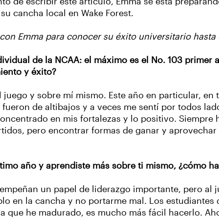
to de escribir este artículo, Emma se está preparan
 su cancha local en Wake Forest.
 con Emma para conocer su éxito universitario hasta
vidual de la NCAA: el máximo es el No. 103 primer a
iento y éxito?
juego y sobre mí mismo. Este año en particular, en 
ueron de altibajos y a veces me sentí por todos lad
concentrado en mis fortalezas y lo positivo. Siempre
rtidos, pero encontrar formas de ganar y aprovechar
ltimo año y aprendiste más sobre ti mismo, ¿cómo h
mpeñan un papel de liderazgo importante, pero al ju
plo en la cancha y no portarme mal. Los estudiantes 
da que he madurado, es mucho más fácil hacerlo. Aho