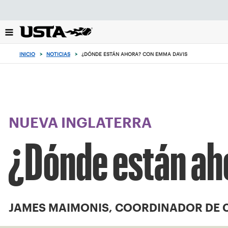
Enfoque
desde
el
botón
de
INICIO
>
NOTICIAS
>
¿DÓNDE ESTÁN AHORA? CON EMMA DAVIS
volver
al
principio
NUEVA INGLATERRA
¿Dónde están ah
JAMES MAIMONIS, COORDINADOR DE 