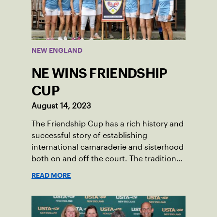
NEW ENGLAND
NE WINS FRIENDSHIP
CUP
August 14, 2023
The Friendship Cup has a rich history and
successful story of establishing
international camaraderie and sisterhood
both on and off the court. The tradition
started in 1967 when Walter Foeger of
READ MORE
Vermont was looking to establish
competitive senior tennis play in alliance
with the New England Lawn Tennis
Association (NELTA), now USTA New