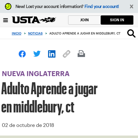
Enfoque
New!
Lost your account information?
Find your account!
desde
el
SIGN IN
JOIN
botón
de
INICIO
>
NOTICIAS
>
ADULTO APRENDE A JUGAR EN MIDDLEBURY, CT
volver
al
principio
NUEVA INGLATERRA
Adulto Aprende a jugar
en middlebury, ct
02 de octubre de 2018