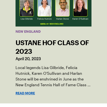
fans in front of family, friends, USTA New
England and National Board members,
and more.
NEW ENGLAND
USTANE HOF CLASS OF
2023
April 20, 2023
Local legends Lisa Gilbride, Felicia
Hutnick, Karen O’Sullivan and Harlan
Stone will be enshrined in June as the
New England Tennis Hall of Fame Class of
2023.
READ MORE