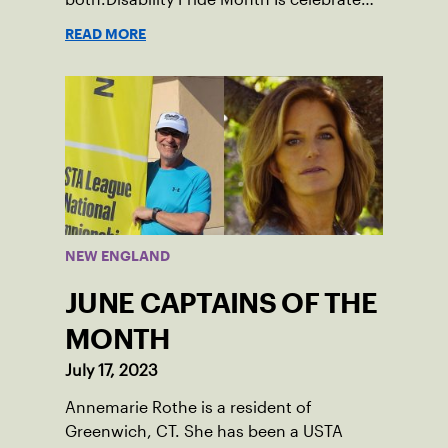
in July, commemorating the passage of
READ MORE
the Americans with Disabilities Act (ADA),
which was signed into law on July 26,
1990.
NEW ENGLAND
JUNE CAPTAINS OF THE
MONTH
July 17, 2023
Annemarie Rothe is a resident of
Greenwich, CT. She has been a USTA