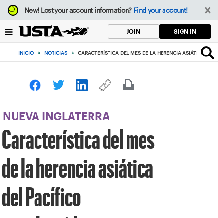
Enfoque
New!
Lost your account information?
Find your account!
desde
el
SIGN IN
JOIN
botón
de
INICIO
>
NOTICIAS
>
CARACTERÍSTICA DEL MES DE LA HERENCIA ASIÁTICA DEL 
volver
al
principio
NUEVA INGLATERRA
Característica del mes
de la herencia asiática
del Pacífico