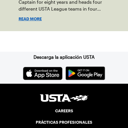
Captain for eight years and heads four
different USTA League teams in four
divisions. Peter Anastas is a resident of
READ MORE
Waterford, CT. He has been a USTA
Captain for six years and runs five USTA
League teams.
Suscríbase a nuestro boletín
Descarga la aplicación USTA
CAREERS
PRÁCTICAS PROFESIONALES