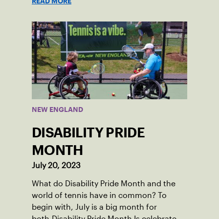
READ MORE
played in Boston area sites for years. It
was there he found out about the
opportunity to serve as a captain of the
18-39 league out of Eastern Mass. This
past winter, Sam led his team, which
competed at Sportsmen’s Tennis &
Enrichment Center in Dorchester, to a
first-place finish.
NEW ENGLAND
DISABILITY PRIDE
MONTH
July 20, 2023
What do Disability Pride Month and the
world of tennis have in common? To
begin with, July is a big month for
both.Disability Pride Month Is celebrated