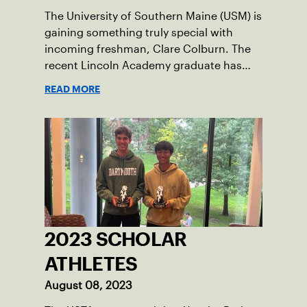
The University of Southern Maine (USM) is
gaining something truly special with
incoming freshman, Clare Colburn. The
recent Lincoln Academy graduate has
grown into a natural leader both on the
READ MORE
tennis courts and off, and it’s largely
thanks to her small community of
Damariscotta, ME and those around her
throughout her childhood.
2023 SCHOLAR
ATHLETES
August 08, 2023