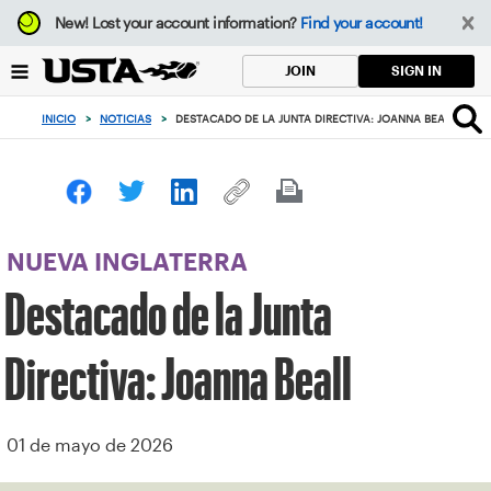
Enfoque
New!
Lost your account information?
Find your account!
desde
el
SIGN IN
JOIN
botón
de
INICIO
>
NOTICIAS
>
DESTACADO DE LA JUNTA DIRECTIVA: JOANNA BEALL
volver
al
principio
NUEVA INGLATERRA
Destacado de la Junta
Directiva: Joanna Beall
01 de mayo de 2026