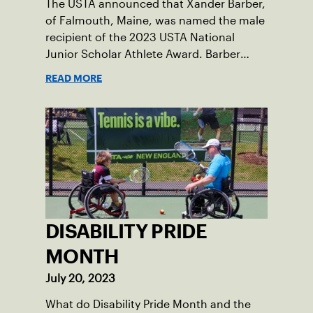
The USTA announced that Xander Barber,
of Falmouth, Maine, was named the male
recipient of the 2023 USTA National
Junior Scholar Athlete Award. Barber
recently graduated from Falmouth High
READ MORE
School after relocating to Maine from
Asheville, N.C., ahead of his senior year.
His impact on the tennis court was felt
immediately as Barber led Falmouth to a
state championship and was named the
state’s Player of the Year.
DISABILITY PRIDE
MONTH
July 20, 2023
What do Disability Pride Month and the