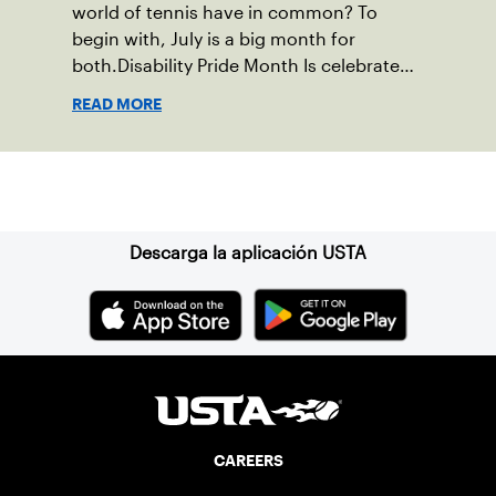
world of tennis have in common? To
begin with, July is a big month for
both.Disability Pride Month Is celebrated
in July, commemorating the passage of
READ MORE
the Americans with Disabilities Act (ADA),
which was signed into law on July 26,
1990.
Suscríbase a nuestro boletín
Descarga la aplicación USTA
CAREERS