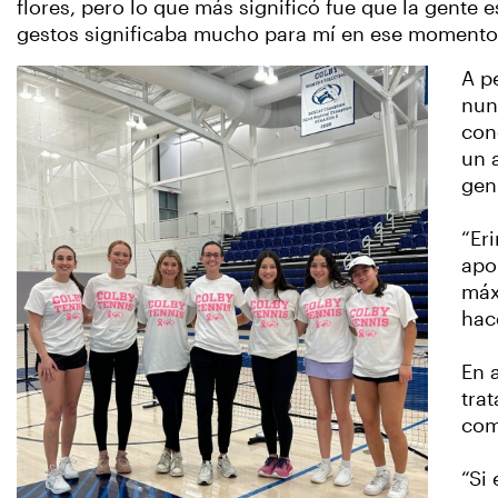
flores, pero lo que más significó fue que la gente
gestos significaba mucho para mí en ese momento”
A p
nun
con
un 
gen
“Er
apo
máx
hac
En 
tra
com
“Si