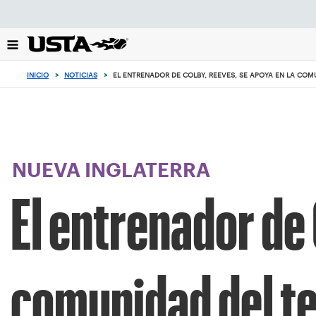
Enfoque
desde
el
botón
de
INICIO
>
NOTICIAS
>
EL ENTRENADOR DE COLBY, REEVES, SE APOYA EN LA CO
volver
al
principio
NUEVA INGLATERRA
El entrenador de 
comunidad del te