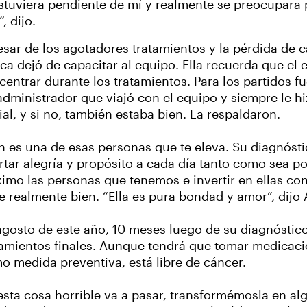
 estuviera pendiente de mí y realmente se preocupara
, dijo.
esar de los agotadores tratamientos y la pérdida de c
ca dejó de capacitar al equipo. Ella recuerda que el 
centrar durante los tratamientos. Para los partidos 
administrador que viajó con el equipo y siempre le hiz
ial, y si no, también estaba bien. La respaldaron.
in es una de esas personas que te eleva. Su diagnó
rtar alegría y propósito a cada día tanto como sea p
imo las personas que tenemos e invertir en ellas con 
e realmente bien. “Ella es pura bondad y amor”, dijo 
agosto de este año, 10 meses luego de su diagnóstico
tamientos finales. Aunque tendrá que tomar medicaci
o medida preventiva, está libre de cáncer.
 esta cosa horrible va a pasar, transformémosla en algo