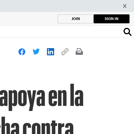
SIGN IN
JOIN
 apoya en la
cha contra