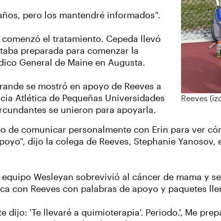
años, pero los mantendré informados”.
a comenzó el tratamiento. Cepeda llevó
 estaba preparada para comenzar la
édico General de Maine en Augusta.
rande se mostró en apoyo de Reeves a
ncia Atlética de Pequeñas Universidades
Reeves (iz
ircundantes se unieron para apoyarla.
o de comunicar personalmente con Erin para ver cóm
oyo”, dijo la colega de Reeves, Stephanie Yanosov, e
.
 equipo Wesleyan sobrevivió al cáncer de mama y se
ca con Reeves con palabras de apoyo y paquetes llen
 dijo: 'Te llevaré a quimioterapia'. Periodo.', Me pr