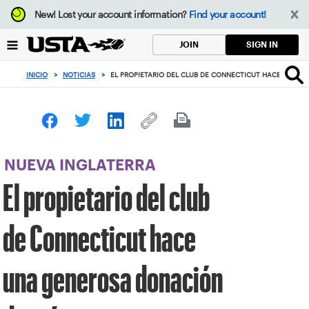
Enfoque
New!
Lost your account information?
Find your account!
desde
el
SIGN IN
JOIN
botón
de
INICIO
>
NOTICIAS
>
EL PROPIETARIO DEL CLUB DE CONNECTICUT HACE UNA 
volver
al
principio
NUEVA INGLATERRA
El propietario del club
de Connecticut hace
una generosa donación