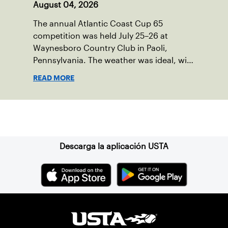
August 04, 2026
The annual Atlantic Coast Cup 65
competition was held July 25–26 at
Waynesboro Country Club in Paoli,
Pennsylvania. The weather was ideal, with
sunny skies, low humidity, and
READ MORE
temperatures in the upper 70s to low
80s. Waynesboro provided a beautiful
setting for the event, featuring 10
Suscríbase a nuestro boletín
impeccably maintained Har-Tru courts
and excellent balcony viewing for
spectators.
Descarga la aplicación USTA