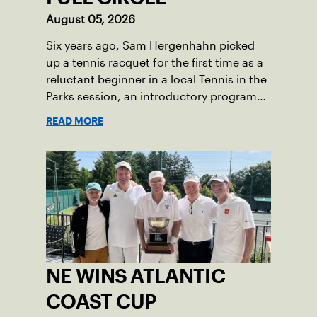
more than a win; it was the ultimate
August 05, 2026
symbol of perseverance and the official
Six years ago, Sam Hergenhahn picked
end of her journey to recovery.
up a tennis racquet for the first time as a
reluctant beginner in a local Tennis in the
Parks session, an introductory program
that brings accessible tennis to public
READ MORE
courts. This summer, the 18-year-old can
be found on those same courts, only this
time, he’s the one running the drills.
NE WINS ATLANTIC
COAST CUP