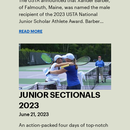
The USTA announced that Xander Barber,
of Falmouth, Maine, was named the male
recipient of the 2023 USTA National
Junior Scholar Athlete Award. Barber
recently graduated from Falmouth High
READ MORE
School after relocating to Maine from
Asheville, N.C., ahead of his senior year.
His impact on the tennis court was felt
immediately as Barber led Falmouth to a
state championship and was named the
state’s Player of the Year.
JUNIOR SECTIONALS
2023
June 21, 2023
An action-packed four days of top-notch