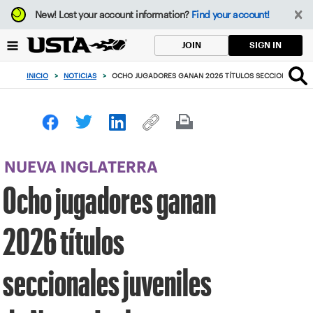
Enfoque
New!
Lost your account information?
Find your account!
desde
el
SIGN IN
JOIN
botón
de
INICIO
>
NOTICIAS
>
OCHO JUGADORES GANAN 2026 TÍTULOS SECCIONALES JU
volver
al
principio
NUEVA INGLATERRA
Ocho jugadores ganan
2026 títulos
seccionales juveniles