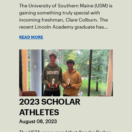
The University of Southern Maine (USM) is
gaining something truly special with
incoming freshman, Clare Colburn. The
recent Lincoln Academy graduate has
grown into a natural leader both on the
READ MORE
tennis courts and off, and it’s largely
thanks to her small community of
Damariscotta, ME and those around her
throughout her childhood.
2023 SCHOLAR
ATHLETES
August 08, 2023