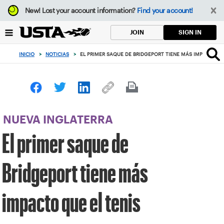
Enfoque
New!
Lost your account information?
Find your account!
desde
el
SIGN IN
JOIN
botón
de
INICIO
>
NOTICIAS
>
EL PRIMER SAQUE DE BRIDGEPORT TIENE MÁS IMPACTO QU
volver
al
principio
NUEVA INGLATERRA
El primer saque de
Bridgeport tiene más
impacto que el tenis