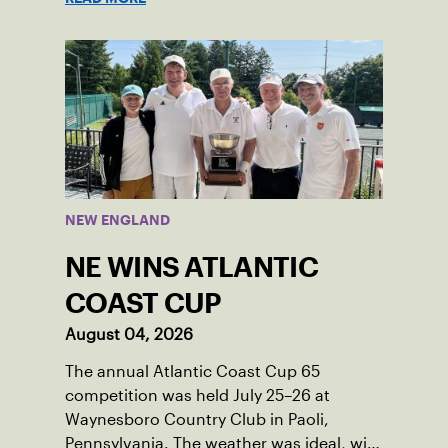
courts. This summer, the 18-year-old can
be found on those same courts, only this
time, he’s the one running the drills.
NEW ENGLAND
NE WINS ATLANTIC
COAST CUP
August 04, 2026
The annual Atlantic Coast Cup 65
competition was held July 25–26 at
Waynesboro Country Club in Paoli,
Pennsylvania. The weather was ideal, with