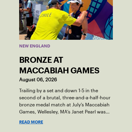
NEW ENGLAND
BRONZE AT
MACCABIAH GAMES
August 06, 2026
Trailing by a set and down 1-5 in the
second of a brutal, three-and-a-half-hour
bronze medal match at July’s Maccabiah
Games, Wellesley, MA’s Janet Pearl was
just one game away from losing the
READ MORE
medal of her dreams. But Pearl was no