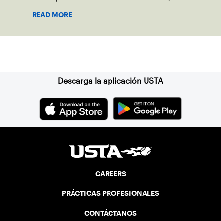
sunny skies, low humidity, and
READ MORE
temperatures in the upper 70s to low
80s. Waynesboro provided a beautiful
setting for the event, featuring 10
Suscríbase a nuestro boletín
impeccably maintained Har-Tru courts
and excellent balcony viewing for
spectators.
Descarga la aplicación USTA
CAREERS
PRÁCTICAS PROFESIONALES
CONTÁCTANOS