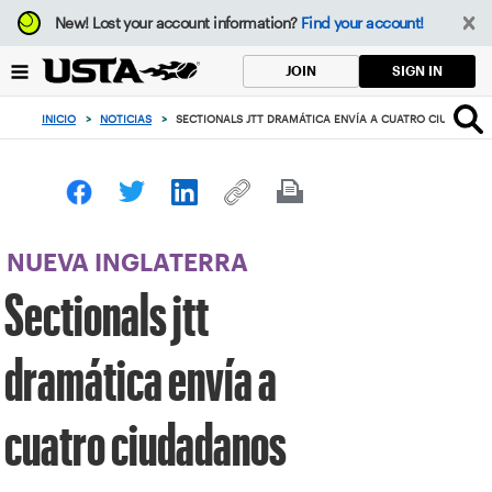
Enfoque
New!
Lost your account information?
Find your account!
desde
el
SIGN IN
JOIN
botón
de
INICIO
>
NOTICIAS
>
SECTIONALS JTT DRAMÁTICA ENVÍA A CUATRO CIUDADAN
volver
al
principio
NUEVA INGLATERRA
Sectionals jtt
dramática envía a
cuatro ciudadanos