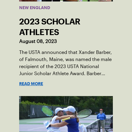
NEW ENGLAND
2023 SCHOLAR
ATHLETES
August 08, 2023
The USTA announced that Xander Barber,
of Falmouth, Maine, was named the male
recipient of the 2023 USTA National
Junior Scholar Athlete Award. Barber
recently graduated from Falmouth High
READ MORE
School after relocating to Maine from
Asheville, N.C., ahead of his senior year.
His impact on the tennis court was felt
immediately as Barber led Falmouth to a
state championship and was named the
state’s Player of the Year.