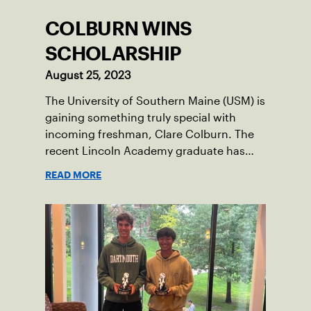
COLBURN WINS
SCHOLARSHIP
August 25, 2023
The University of Southern Maine (USM) is
gaining something truly special with
incoming freshman, Clare Colburn. The
recent Lincoln Academy graduate has
grown into a natural leader both on the
READ MORE
tennis courts and off, and it’s largely
thanks to her small community of
Damariscotta, ME and those around her
throughout her childhood.