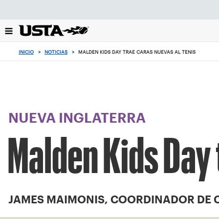
Enfoque
desde
el
botón
de
INICIO
>
NOTICIAS
>
MALDEN KIDS DAY TRAE CARAS NUEVAS AL TENIS
volver
al
principio
NUEVA INGLATERRA
Malden Kids Day 
JAMES MAIMONIS, COORDINADOR DE 