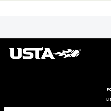
throughout her childhood.
PO
LI