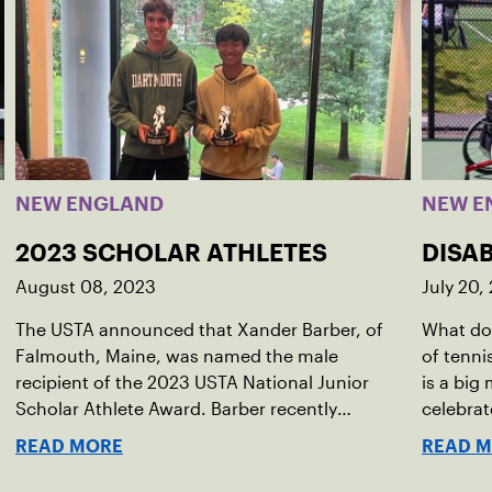
NEW ENGLAND
NEW E
2023 SCHOLAR ATHLETES
DISAB
August 08, 2023
July 20,
The USTA announced that Xander Barber, of
What do 
Falmouth, Maine, was named the male
of tenni
recipient of the 2023 USTA National Junior
is a big
Scholar Athlete Award. Barber recently
celebra
graduated from Falmouth High School after
passage 
READ MORE
READ 
relocating to Maine from Asheville, N.C., ahead
(ADA), w
of his senior year. His impact on the tennis
1990.