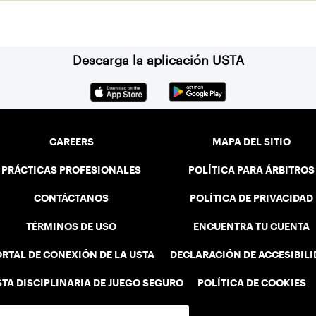
court was felt immediately as Barber led
Falmouth to a state championship and was
named the state’s Player of the Year.
Descarga la aplicación USTA
CAREERS
MAPA DEL SITIO
PRÁCTICAS PROFESIONALES
POLÍTICA PARA ÁRBITROS
CONTÁCTANOS
POLÍTICA DE PRIVACIDAD
TÉRMINOS DE USO
ENCUENTRA TU CUENTA
RTAL DE CONEXIÓN DE LA USTA
DECLARACIÓN DE ACCESIBIL
STA DISCIPLINARIA DE JUEGO SEGURO
POLÍTICA DE COOKIES