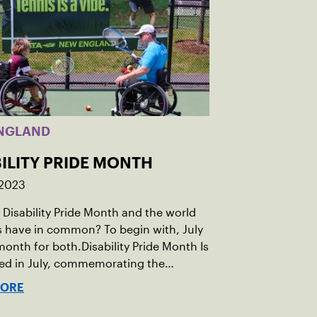
NGLAND
ILITY PRIDE MONTH
 2023
Disability Pride Month and the world
s have in common? To begin with, July
 month for both.Disability Pride Month Is
ted in July, commemorating the
of the Americans with Disabilities Act
MORE
hich was signed into law on July 26,