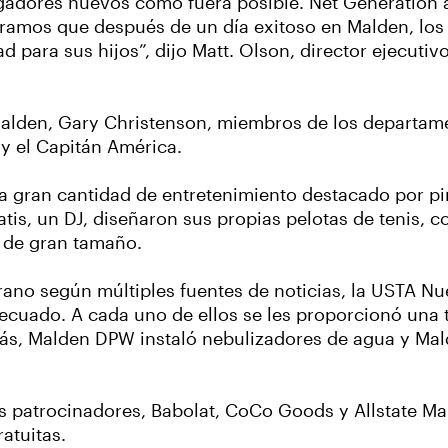
jugadores nuevos como fuera posible. Net Generation
peramos que después de un día exitoso en Malden, los
para sus hijos”, dijo Matt. Olson, director ejecutivo
 Malden, Gary Christenson, miembros de los departam
y el Capitán América.
a gran cantidad de entretenimiento destacado por pin
atis, un DJ, diseñaron sus propias pelotas de tenis, 
 de gran tamaño.
rano según múltiples fuentes de noticias, la USTA Nue
decuado. A cada uno de ellos se les proporcionó una 
ás, Malden DPW instaló nebulizadores de agua y Mald
os patrocinadores, Babolat, CoCo Goods y Allstate M
atuitas.