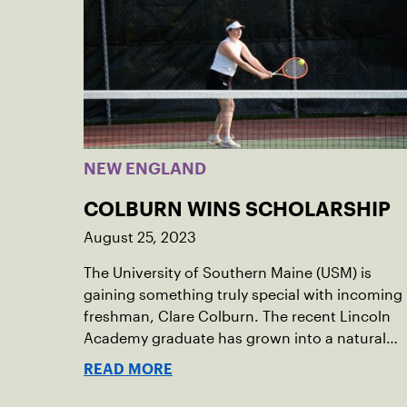
NEW ENGLAND
COLBURN WINS SCHOLARSHIP
August 25, 2023
The University of Southern Maine (USM) is
gaining something truly special with incoming
freshman, Clare Colburn. The recent Lincoln
Academy graduate has grown into a natural
leader both on the tennis courts and off, and
READ MORE
it’s largely thanks to her small community of
Damariscotta, ME and those around her