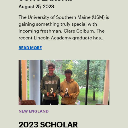
August 25, 2023
The University of Southern Maine (USM) is
gaining something truly special with
incoming freshman, Clare Colburn. The
recent Lincoln Academy graduate has
grown into a natural leader both on the
READ MORE
tennis courts and off, and it’s largely
thanks to her small community of
Damariscotta, ME and those around her
throughout her childhood.
NEW ENGLAND
2023 SCHOLAR