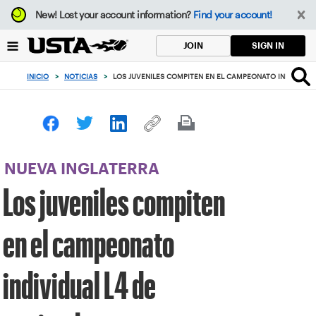
Enfoque
New!
Lost your account information?
Find your account!
desde
el
SIGN IN
JOIN
botón
de
INICIO
>
NOTICIAS
>
LOS JUVENILES COMPITEN EN EL CAMPEONATO INDIVIDUA
volver
al
principio
NUEVA INGLATERRA
Los juveniles compiten
en el campeonato
individual L4 de