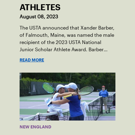
ATHLETES
August 08, 2023
The USTA announced that Xander Barber,
of Falmouth, Maine, was named the male
recipient of the 2023 USTA National
Junior Scholar Athlete Award. Barber
recently graduated from Falmouth High
READ MORE
School after relocating to Maine from
Asheville, N.C., ahead of his senior year.
His impact on the tennis court was felt
immediately as Barber led Falmouth to a
state championship and was named the
state’s Player of the Year.
NEW ENGLAND