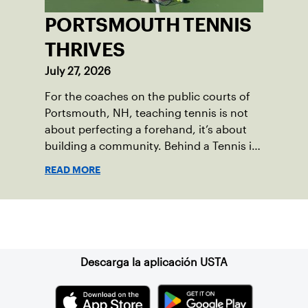
PORTSMOUTH TENNIS
THRIVES
July 27, 2026
For the coaches on the public courts of
Portsmouth, NH, teaching tennis is not
about perfecting a forehand, it’s about
building a community. Behind a Tennis in
the Parks program that reached over 230
READ MORE
local players just last year, is a passionate
team who put joy, health and connection
above all else.
Suscríbase a nuestro boletín
Descarga la aplicación USTA