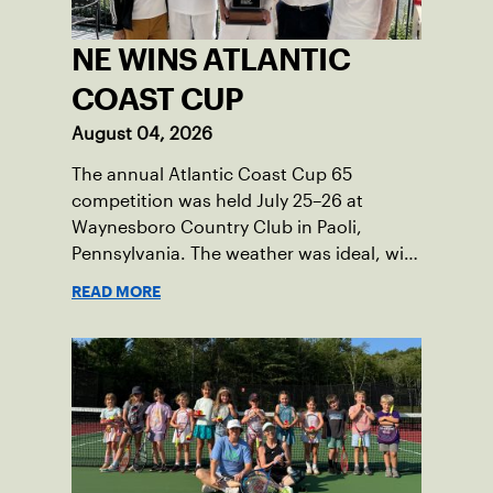
NE WINS ATLANTIC
COAST CUP
August 04, 2026
The annual Atlantic Coast Cup 65
competition was held July 25–26 at
Waynesboro Country Club in Paoli,
Pennsylvania. The weather was ideal, with
sunny skies, low humidity, and
READ MORE
temperatures in the upper 70s to low
80s. Waynesboro provided a beautiful
setting for the event, featuring 10
impeccably maintained Har-Tru courts
and excellent balcony viewing for
spectators.