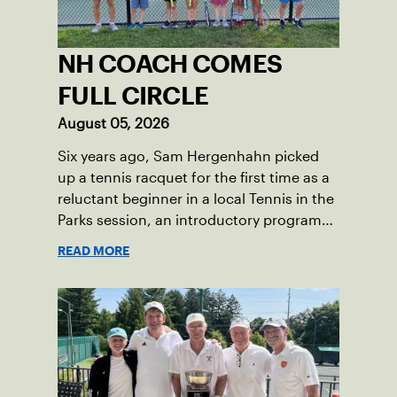
NH COACH COMES
FULL CIRCLE
August 05, 2026
Six years ago, Sam Hergenhahn picked
up a tennis racquet for the first time as a
reluctant beginner in a local Tennis in the
Parks session, an introductory program
that brings accessible tennis to public
READ MORE
courts. This summer, the 18-year-old can
be found on those same courts, only this
time, he’s the one running the drills.