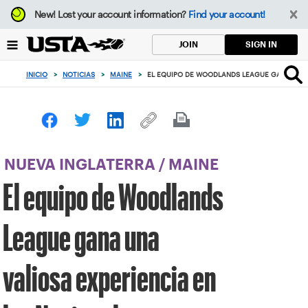
Enfoque
New!
Lost your account information?
Find your account!
desde
el
SIGN IN
JOIN
botón
de
INICIO
>
NOTICIAS
>
MAINE
>
EL EQUIPO DE WOODLANDS LEAGUE GANA UNA 
volver
al
principio
NUEVA INGLATERRA
/
MAINE
El equipo de Woodlands
League gana una
valiosa experiencia en