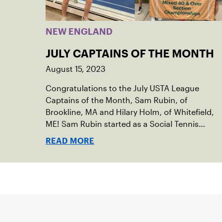
NEW ENGLAND
JULY CAPTAINS OF THE MONTH
August 15, 2023
Congratulations to the July USTA League
Captains of the Month, Sam Rubin, of
Brookline, MA and Hilary Holm, of Whitefield,
ME! Sam Rubin started as a Social Tennis
League player, where he’s played in Boston
READ MORE
area sites for years. It was there he found out
about the opportunity to serve as a captain of
the 18-39 league out of Eastern Mass. This past
winter, Sam led his team, which competed at
Sportsmen’s Tennis & Enrichment Center in
Dorchester, to a first-place finish.