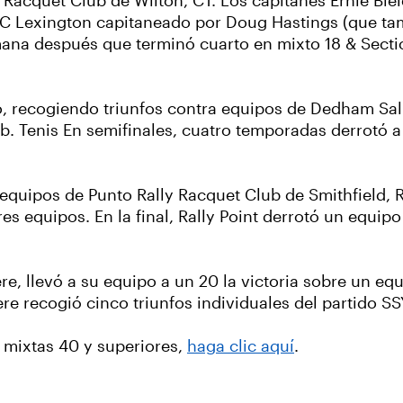
Racquet Club de Wilton, CT. Los capitanes Ernie Bi
BSC Lexington capitaneado por Doug Hastings (que ta
ana después que terminó cuarto en mixto 18 & Secti
o, recogiendo triunfos contra equipos de Dedham Salu
b. Tenis En semifinales, cuatro temporadas derrotó 
equipos de Punto Rally Racquet Club de Smithfield, RI.
s equipos. En la final, Rally Point derrotó un equipo 
ere, llevó a su equipo a un 20 la victoria sobre un 
ere recogió cinco triunfos individuales del partido 
s mixtas 40 y superiores,
haga clic aquí
.