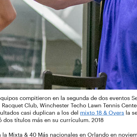
quipos compitieron en la segunda de dos eventos Se
 Racquet Club, Winchester Techo Lawn Tennis Center 
ultados casi duplican a los del
mixto 18 & Overs
la s
 dos títulos más en su currículum. 2018
n la Mixta & 40 Más nacionales en Orlando en noviem