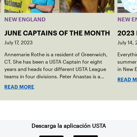
NEW ENGLAND
NEW E
JUNE CAPTAINS OF THE MONTH
2023
July 17, 2023
July 14,
Annemarie Rothe is a resident of Greenwich,
Everythi
CT. She has been a USTA Captain for eight
summer 
years and heads four different USTA League
in New 
teams in four divisions. Peter Anastas is a
READ 
resident of Waterford, CT. He has been a USTA
READ MORE
Captain for six years and runs five USTA League
teams.
Descarga la aplicación USTA