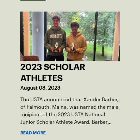
tennis courts and off, and it’s largely
thanks to her small community of
Damariscotta, ME and those around her
throughout her childhood.
2023 SCHOLAR
ATHLETES
August 08, 2023
The USTA announced that Xander Barber,
of Falmouth, Maine, was named the male
recipient of the 2023 USTA National
Junior Scholar Athlete Award. Barber
recently graduated from Falmouth High
READ MORE
School after relocating to Maine from