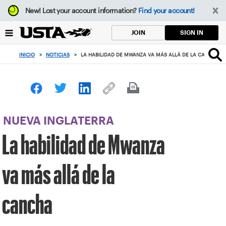
Enfoque
New!
Lost your account information?
Find your account!
desde
el
SIGN IN
JOIN
botón
de
INICIO
>
NOTICIAS
>
LA HABILIDAD DE MWANZA VA MÁS ALLÁ DE LA CANCHA
volver
al
principio
NUEVA INGLATERRA
La habilidad de Mwanza
va más allá de la
cancha