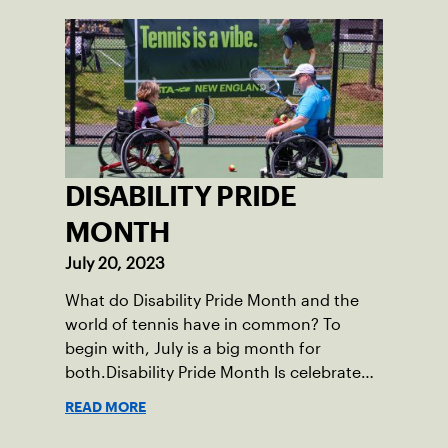
Asheville, N.C., ahead of his senior year.
His impact on the tennis court was felt
immediately as Barber led Falmouth to a
state championship and was named the
state’s Player of the Year.
DISABILITY PRIDE
MONTH
July 20, 2023
What do Disability Pride Month and the
world of tennis have in common? To
begin with, July is a big month for
both.Disability Pride Month Is celebrated
in July, commemorating the passage of
READ MORE
the Americans with Disabilities Act (ADA),
which was signed into law on July 26,