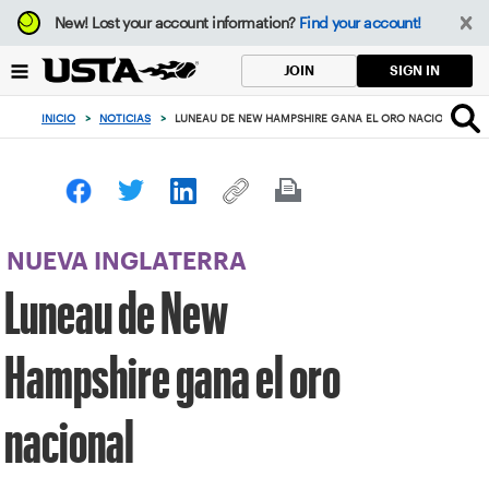
Enfoque
New!
Lost your account information?
Find your account!
desde
el
SIGN IN
JOIN
botón
de
INICIO
>
NOTICIAS
>
LUNEAU DE NEW HAMPSHIRE GANA EL ORO NACIONAL
volver
al
principio
NUEVA INGLATERRA
Luneau de New
Hampshire gana el oro
nacional