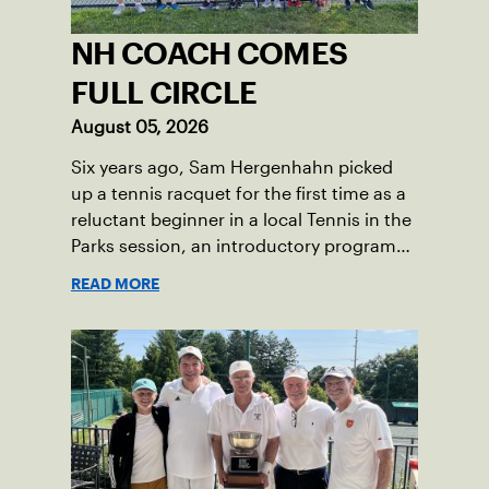
NH COACH COMES
FULL CIRCLE
August 05, 2026
Six years ago, Sam Hergenhahn picked
up a tennis racquet for the first time as a
reluctant beginner in a local Tennis in the
Parks session, an introductory program
that brings accessible tennis to public
READ MORE
courts. This summer, the 18-year-old can
be found on those same courts, only this
time, he’s the one running the drills.