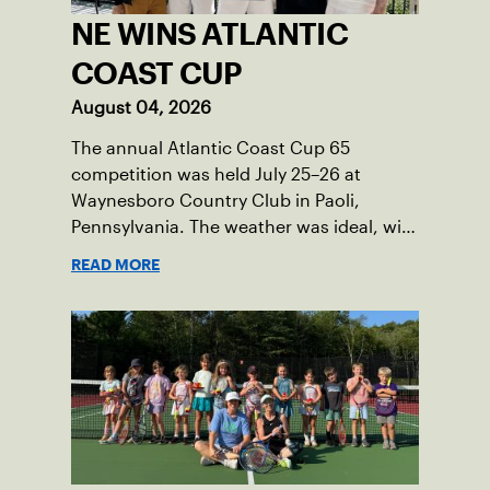
NE WINS ATLANTIC
COAST CUP
August 04, 2026
The annual Atlantic Coast Cup 65
competition was held July 25–26 at
Waynesboro Country Club in Paoli,
Pennsylvania. The weather was ideal, with
sunny skies, low humidity, and
READ MORE
temperatures in the upper 70s to low
80s. Waynesboro provided a beautiful
setting for the event, featuring 10
impeccably maintained Har-Tru courts
and excellent balcony viewing for
spectators.