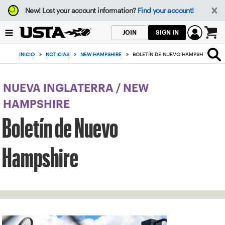
Enfoque
New!
Lost your account information?
Find your account!
desde
el
SIGN IN
JOIN
botón
0
de
artículos
INICIO
>
NOTICIAS
>
NEW HAMPSHIRE
>
BOLETÍN DE NUEVO HAMPSHIRE
volver
en
al
el
principio
carrito
NUEVA INGLATERRA
/
NEW
HAMPSHIRE
Boletín de Nuevo
Hampshire