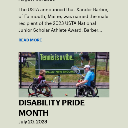
The USTA announced that Xander Barber,
of Falmouth, Maine, was named the male
recipient of the 2023 USTA National
Junior Scholar Athlete Award. Barber
recently graduated from Falmouth High
READ MORE
School after relocating to Maine from
Asheville, N.C., ahead of his senior year.
His impact on the tennis court was felt
immediately as Barber led Falmouth to a
state championship and was named the
state’s Player of the Year.
DISABILITY PRIDE
MONTH
July 20, 2023