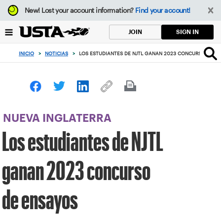
Enfoque
New!
Lost your account information?
Find your account!
desde
el
SIGN IN
JOIN
botón
de
INICIO
>
NOTICIAS
>
LOS ESTUDIANTES DE NJTL GANAN 2023 CONCURSO DE E
volver
al
principio
NUEVA INGLATERRA
Los estudiantes de NJTL
ganan 2023 concurso
de ensayos