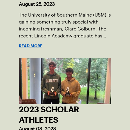
August 25, 2023
The University of Southern Maine (USM) is
gaining something truly special with
incoming freshman, Clare Colburn. The
recent Lincoln Academy graduate has
grown into a natural leader both on the
READ MORE
tennis courts and off, and it’s largely
thanks to her small community of
Damariscotta, ME and those around her
throughout her childhood.
2023 SCHOLAR
ATHLETES
August 08, 2023