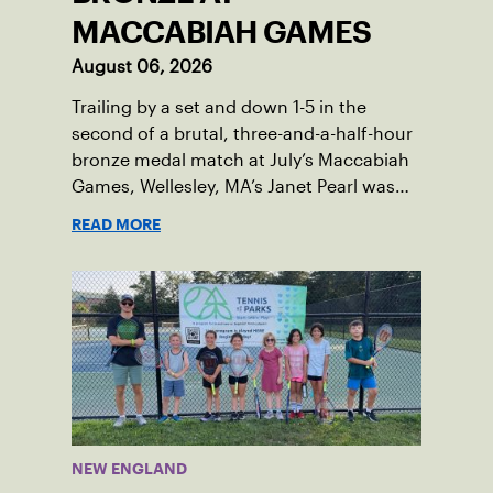
MACCABIAH GAMES
August 06, 2026
Trailing by a set and down 1-5 in the
second of a brutal, three-and-a-half-hour
bronze medal match at July’s Maccabiah
Games, Wellesley, MA’s Janet Pearl was
just one game away from losing the
READ MORE
medal of her dreams. But Pearl was no
stranger to uphill battles. Fighting
through a painful elbow injury on top of a
multi-year recovery from a knee injury,
the 61-year-old refused to give up. Relying
on the grit honed over years of
rehabilitation, she battled back point
after point to win the match and secure
the bronze for Maccabi USA, a non-profit
NEW ENGLAND
sponsoring the American delegation at