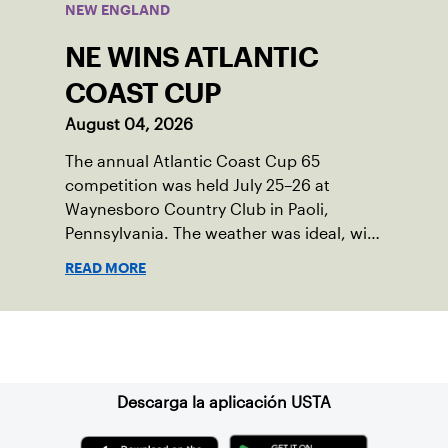
NEW ENGLAND
NE WINS ATLANTIC
COAST CUP
August 04, 2026
The annual Atlantic Coast Cup 65
competition was held July 25–26 at
Waynesboro Country Club in Paoli,
Pennsylvania. The weather was ideal, with
sunny skies, low humidity, and
READ MORE
temperatures in the upper 70s to low
80s. Waynesboro provided a beautiful
setting for the event, featuring 10
Suscríbase a nuestro boletín
impeccably maintained Har-Tru courts
and excellent balcony viewing for
spectators.
Descarga la aplicación USTA