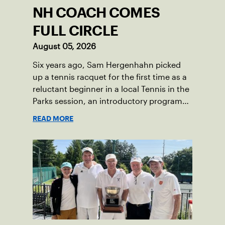
the Games. For Pearl, the bronze was
NH COACH COMES
more than a win; it was the ultimate
symbol of perseverance and the official
FULL CIRCLE
end of her journey to recovery.
August 05, 2026
Six years ago, Sam Hergenhahn picked
up a tennis racquet for the first time as a
reluctant beginner in a local Tennis in the
Parks session, an introductory program
that brings accessible tennis to public
READ MORE
courts. This summer, the 18-year-old can
be found on those same courts, only this
time, he’s the one running the drills.