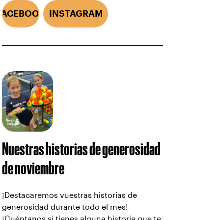
FACEBOOK
INSTAGRAM
Nuestras historias de generosidad
de noviembre
¡Destacaremos vuestras historias de
generosidad durante todo el mes!
¡Cuéntanos si tienes alguna historia que te