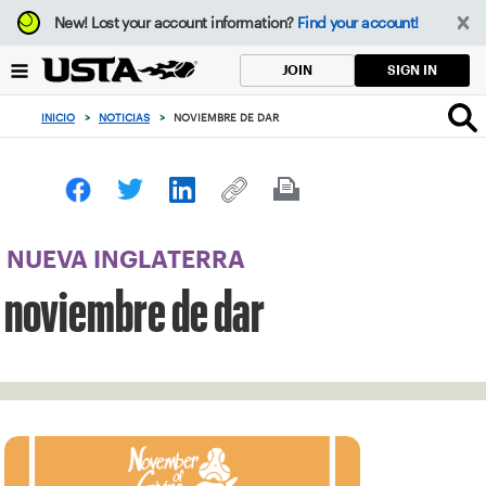
Enfoque
New!
Lost your account information?
Find your account!
desde
el
SIGN IN
JOIN
botón
de
INICIO
>
NOTICIAS
>
NOVIEMBRE DE DAR
volver
al
principio
NUEVA INGLATERRA
noviembre de dar