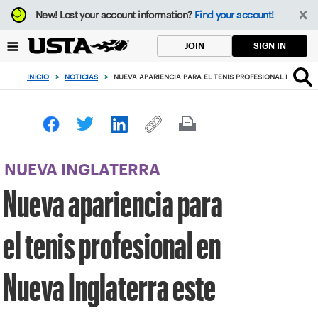
Enfoque
New!
Lost your account information?
Find your account!
desde
el
SIGN IN
JOIN
botón
de
INICIO
>
NOTICIAS
>
NUEVA APARIENCIA PARA EL TENIS PROFESIONAL EN NUEV
volver
al
principio
NUEVA INGLATERRA
Nueva apariencia para
el tenis profesional en
Nueva Inglaterra este