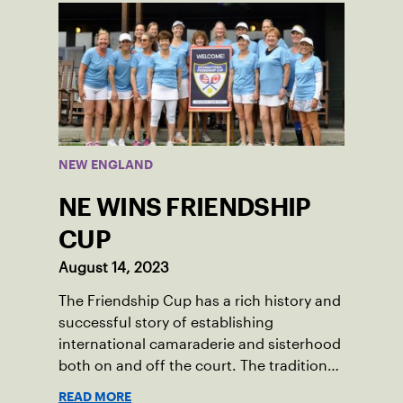
opportunity to serve as a captain of the
18-39 league out of Eastern Mass. This
past winter, Sam led his team, which
competed at Sportsmen’s Tennis &
Enrichment Center in Dorchester, to a
first-place finish.
NEW ENGLAND
NE WINS FRIENDSHIP
CUP
August 14, 2023
The Friendship Cup has a rich history and
successful story of establishing
international camaraderie and sisterhood
both on and off the court. The tradition
started in 1967 when Walter Foeger of
READ MORE