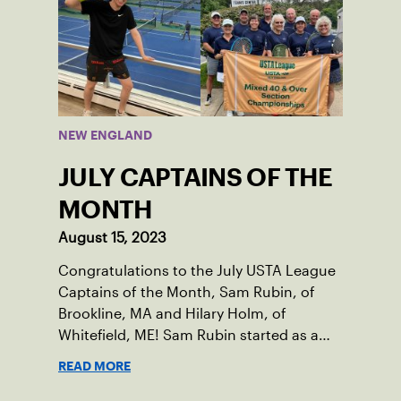
throughout her childhood.
NEW ENGLAND
JULY CAPTAINS OF THE
MONTH
August 15, 2023
Congratulations to the July USTA League
Captains of the Month, Sam Rubin, of
Brookline, MA and Hilary Holm, of
Whitefield, ME! Sam Rubin started as a
Social Tennis League player, where he’s
READ MORE
played in Boston area sites for years. It
was there he found out about the