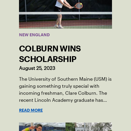
NEW ENGLAND
COLBURN WINS
SCHOLARSHIP
August 25, 2023
The University of Southern Maine (USM) is
gaining something truly special with
incoming freshman, Clare Colburn. The
recent Lincoln Academy graduate has
grown into a natural leader both on the
READ MORE
tennis courts and off, and it’s largely
thanks to her small community of
Damariscotta, ME and those around her