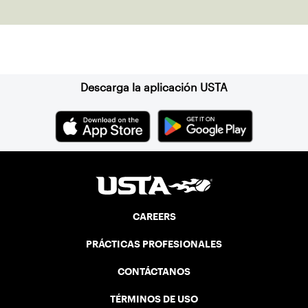
Vermont was looking to establish
competitive senior tennis play in alliance
with the New England Lawn Tennis
Suscríbase a nuestro boletín
Association (NELTA), now USTA New
England. He contacted George Barta of
the Canadian senior division, and
Descarga la aplicación USTA
together, they created the Friendship
Cup. In that year, players competed on
three courts at the Jay Peak Resort in
Vermont.
CAREERS
PRÁCTICAS PROFESIONALES
CONTÁCTANOS
TÉRMINOS DE USO