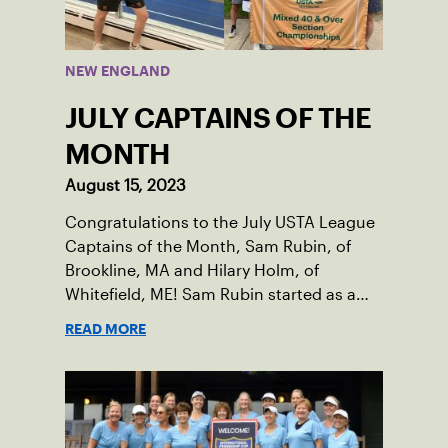
NEW ENGLAND
JULY CAPTAINS OF THE
MONTH
August 15, 2023
Congratulations to the July USTA League
Captains of the Month, Sam Rubin, of
Brookline, MA and Hilary Holm, of
Whitefield, ME! Sam Rubin started as a
Social Tennis League player, where he’s
READ MORE
played in Boston area sites for years. It
was there he found out about the
opportunity to serve as a captain of the
18-39 league out of Eastern Mass. This
past winter, Sam led his team, which