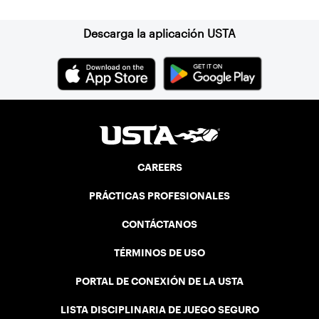
England. He contacted George Barta of
the Canadian senior division, and
Descarga la aplicación USTA
together, they created the Friendship
Cup. In that year, players competed on
three courts at the Jay Peak Resort in
Vermont.
CAREERS
PRÁCTICAS PROFESIONALES
CONTÁCTANOS
TÉRMINOS DE USO
PORTAL DE CONEXIÓN DE LA USTA
LISTA DISCIPLINARIA DE JUEGO SEGURO