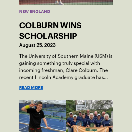
NEW ENGLAND
COLBURN WINS
SCHOLARSHIP
August 25, 2023
The University of Southern Maine (USM) is
gaining something truly special with
incoming freshman, Clare Colburn. The
recent Lincoln Academy graduate has
grown into a natural leader both on the
READ MORE
tennis courts and off, and it’s largely
thanks to her small community of
Damariscotta, ME and those around her
throughout her childhood.