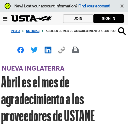
Enfoque
New!
Lost your account information?
Find your account!
desde
el
SIGN IN
JOIN
botón
de
INICIO
>
NOTICIAS
>
ABRIL ES EL MES DE AGRADECIMIENTO A LOS PROVEEDOR
volver
al
principio
NUEVA INGLATERRA
Abril es el mes de
agradecimiento a los
proveedores de USTANE