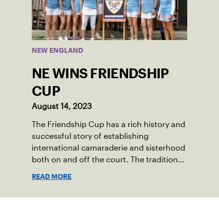
competed at Sportsmen’s Tennis &
Enrichment Center in Dorchester, to a
first-place finish.
NEW ENGLAND
NE WINS FRIENDSHIP
CUP
August 14, 2023
The Friendship Cup has a rich history and
successful story of establishing
international camaraderie and sisterhood
both on and off the court. The tradition
started in 1967 when Walter Foeger of
READ MORE
Vermont was looking to establish
competitive senior tennis play in alliance
with the New England Lawn Tennis
Suscríbase a nuestro boletín
Association (NELTA), now USTA New