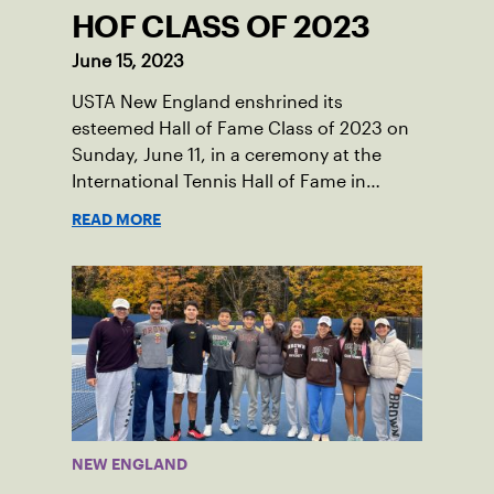
HOF CLASS OF 2023
June 15, 2023
USTA New England enshrined its
esteemed Hall of Fame Class of 2023 on
Sunday, June 11, in a ceremony at the
International Tennis Hall of Fame in
Newport, RI. New England legends, Lisa
READ MORE
Gilbride, Felicia Hutnick, Karen O’Sullivan
and Harlan Stone, were celebrated for
their achievements as players, coaches,
volunteers, philanthropists and tennis
fans in front of family, friends, USTA New
England and National Board members,
and more.
NEW ENGLAND