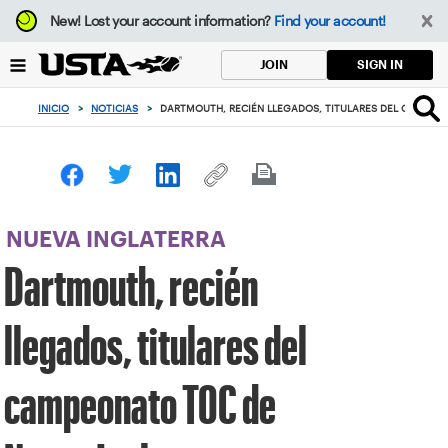
Enfoque
New!
Lost your account information?
Find your account!
desde
el
SIGN IN
JOIN
botón
de
INICIO
>
NOTICIAS
>
DARTMOUTH, RECIÉN LLEGADOS, TITULARES DEL CAMPEO
volver
al
principio
NUEVA INGLATERRA
Dartmouth, recién
llegados, titulares del
campeonato TOC de