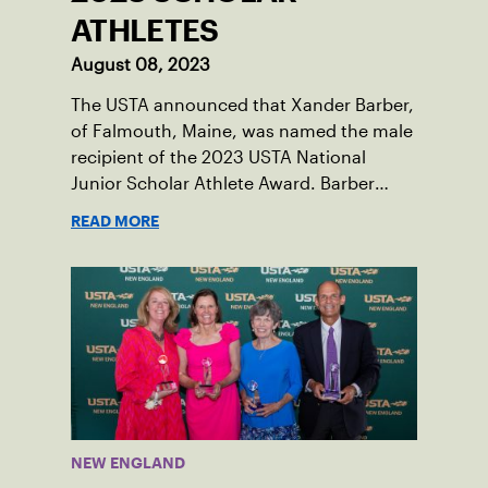
ATHLETES
August 08, 2023
The USTA announced that Xander Barber,
of Falmouth, Maine, was named the male
recipient of the 2023 USTA National
Junior Scholar Athlete Award. Barber
recently graduated from Falmouth High
READ MORE
School after relocating to Maine from
Asheville, N.C., ahead of his senior year.
His impact on the tennis court was felt
immediately as Barber led Falmouth to a
state championship and was named the
state’s Player of the Year.
NEW ENGLAND