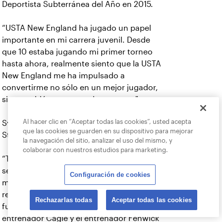
Deportista Subterránea del Año en 2015.
“USTA New England ha jugado un papel
importante en mi carrera juvenil. Desde
que 10 estaba jugando mi primer torneo
hasta ahora, realmente siento que la USTA
New England me ha impulsado a
convertirme no sólo en un mejor jugador,
sino también en una mejor persona".
Al hacer clic en “Aceptar todas las cookies”, usted acepta
Sydney jugará tenis en la Universidad Penn
que las cookies se guarden en su dispositivo para mejorar
State en otoño.
la navegación del sitio, analizar el uso del mismo, y
colaborar con nuestros estudios para marketing.
“Tan pronto como entré al campus, pude
sentir que PSU era su propio pequeño
Configuración de cookies
mundo. Me encantó el ambiente y
realmente podía imaginarme allí. El equipo
Rechazarlas todas
Aceptar todas las cookies
fue muy acogedor y siento que el
entrenador Cagle y el entrenador Fenwick