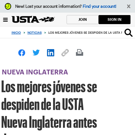
Enfoque
New!
Lost your account information?
Find your account!
desde
el
SIGN IN
JOIN
botón
de
INICIO
>
NOTICIAS
>
LOS MEJORES JÓVENES SE DESPIDEN DE LA USTA NUEVA 
volver
al
principio
NUEVA INGLATERRA
Los mejores jóvenes se
despiden de la USTA
Nueva Inglaterra antes