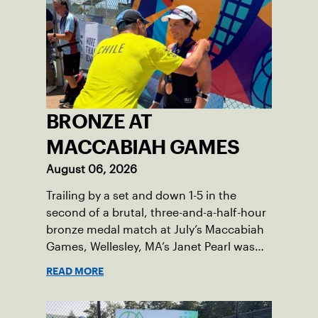
BRONZE AT
MACCABIAH GAMES
August 06, 2026
Trailing by a set and down 1-5 in the
second of a brutal, three-and-a-half-hour
bronze medal match at July’s Maccabiah
Games, Wellesley, MA’s Janet Pearl was
just one game away from losing the
READ MORE
medal of her dreams. But Pearl was no
stranger to uphill battles. Fighting
through a painful elbow injury on top of a