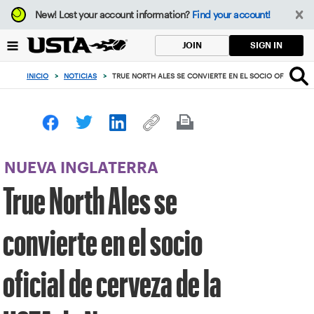
Enfoque
New!
Lost your account information?
Find your account!
desde
el
SIGN IN
JOIN
botón
de
INICIO
>
NOTICIAS
>
TRUE NORTH ALES SE CONVIERTE EN EL SOCIO OFICIAL DE
volver
al
principio
NUEVA INGLATERRA
True North Ales se
convierte en el socio
oficial de cerveza de la