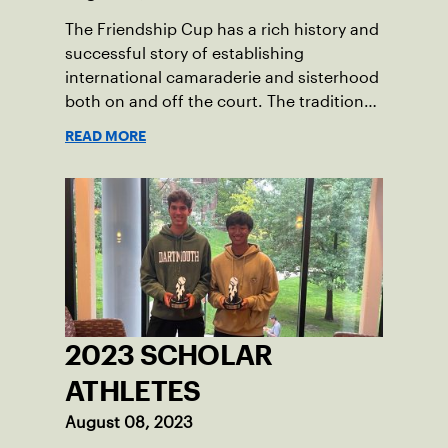
The Friendship Cup has a rich history and
successful story of establishing
international camaraderie and sisterhood
both on and off the court. The tradition
started in 1967 when Walter Foeger of
READ MORE
Vermont was looking to establish
competitive senior tennis play in alliance
with the New England Lawn Tennis
Association (NELTA), now USTA New
England. He contacted George Barta of
the Canadian senior division, and
together, they created the Friendship
Cup. In that year, players competed on
three courts at the Jay Peak Resort in
2023 SCHOLAR
Vermont.
ATHLETES
August 08, 2023