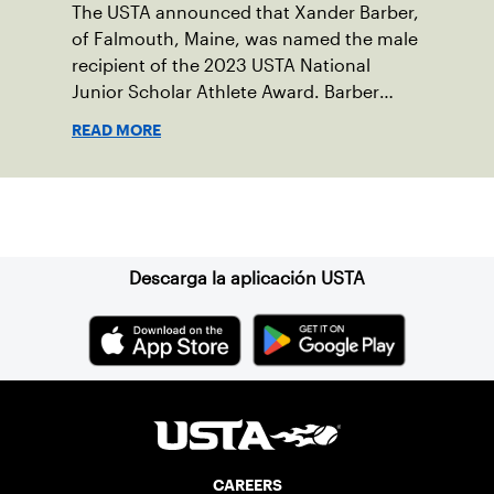
The USTA announced that Xander Barber,
of Falmouth, Maine, was named the male
recipient of the 2023 USTA National
Junior Scholar Athlete Award. Barber
recently graduated from Falmouth High
READ MORE
School after relocating to Maine from
Asheville, N.C., ahead of his senior year.
His impact on the tennis court was felt
Suscríbase a nuestro boletín
immediately as Barber led Falmouth to a
state championship and was named the
state’s Player of the Year.
Descarga la aplicación USTA
CAREERS