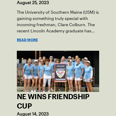
August 25, 2023
The University of Southern Maine (USM) is
gaining something truly special with
incoming freshman, Clare Colburn. The
recent Lincoln Academy graduate has
grown into a natural leader both on the
READ MORE
tennis courts and off, and it’s largely
thanks to her small community of
Damariscotta, ME and those around her
throughout her childhood.
NE WINS FRIENDSHIP
CUP
August 14, 2023