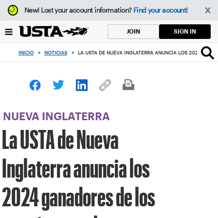
Enfoque
New!
Lost your account information?
Find your account!
desde
el
SIGN IN
JOIN
botón
de
INICIO
>
NOTICIAS
>
LA USTA DE NUEVA INGLATERRA ANUNCIA LOS 2024 GANA
volver
al
principio
NUEVA INGLATERRA
La USTA de Nueva
Inglaterra anuncia los
2024 ganadores de los