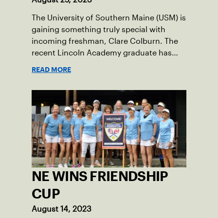
The University of Southern Maine (USM) is
gaining something truly special with
incoming freshman, Clare Colburn. The
recent Lincoln Academy graduate has
grown into a natural leader both on the
READ MORE
tennis courts and off, and it’s largely
thanks to her small community of
Damariscotta, ME and those around her
throughout her childhood.
NE WINS FRIENDSHIP
CUP
August 14, 2023