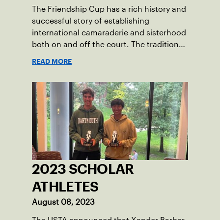
The Friendship Cup has a rich history and
successful story of establishing
international camaraderie and sisterhood
both on and off the court. The tradition
started in 1967 when Walter Foeger of
READ MORE
Vermont was looking to establish
competitive senior tennis play in alliance
with the New England Lawn Tennis
Association (NELTA), now USTA New
England. He contacted George Barta of
the Canadian senior division, and
together, they created the Friendship
Cup. In that year, players competed on
three courts at the Jay Peak Resort in
2023 SCHOLAR
Vermont.
ATHLETES
August 08, 2023