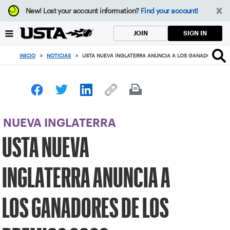
Enfoque
New!
Lost your account information?
Find your account!
desde
el
SIGN IN
JOIN
botón
de
INICIO
>
NOTICIAS
>
USTA NUEVA INGLATERRA ANUNCIA A LOS GANADORES DE 
volver
al
principio
NUEVA INGLATERRA
USTA NUEVA
INGLATERRA ANUNCIA A
LOS GANADORES DE LOS