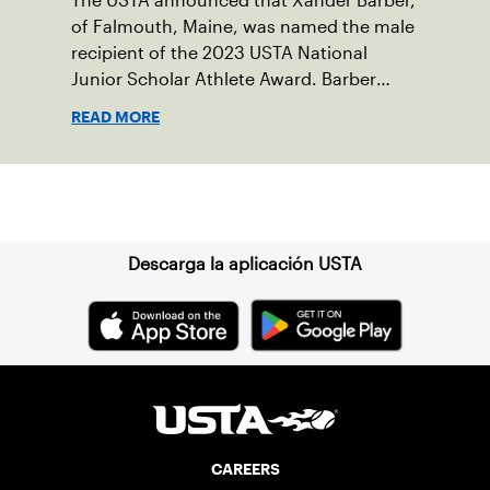
The USTA announced that Xander Barber,
of Falmouth, Maine, was named the male
recipient of the 2023 USTA National
Junior Scholar Athlete Award. Barber
recently graduated from Falmouth High
READ MORE
School after relocating to Maine from
Asheville, N.C., ahead of his senior year.
His impact on the tennis court was felt
Suscríbase a nuestro boletín
immediately as Barber led Falmouth to a
state championship and was named the
state’s Player of the Year.
Descarga la aplicación USTA
CAREERS