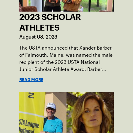
2023 SCHOLAR
ATHLETES
August 08, 2023
The USTA announced that Xander Barber,
of Falmouth, Maine, was named the male
recipient of the 2023 USTA National
Junior Scholar Athlete Award. Barber
recently graduated from Falmouth High
READ MORE
School after relocating to Maine from
Asheville, N.C., ahead of his senior year.
His impact on the tennis court was felt
immediately as Barber led Falmouth to a
state championship and was named the
state’s Player of the Year.