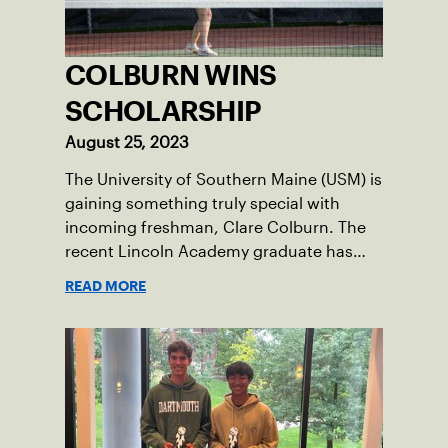
COLBURN WINS
SCHOLARSHIP
August 25, 2023
The University of Southern Maine (USM) is
gaining something truly special with
incoming freshman, Clare Colburn. The
recent Lincoln Academy graduate has
grown into a natural leader both on the
READ MORE
tennis courts and off, and it’s largely
thanks to her small community of
Damariscotta, ME and those around her
throughout her childhood.