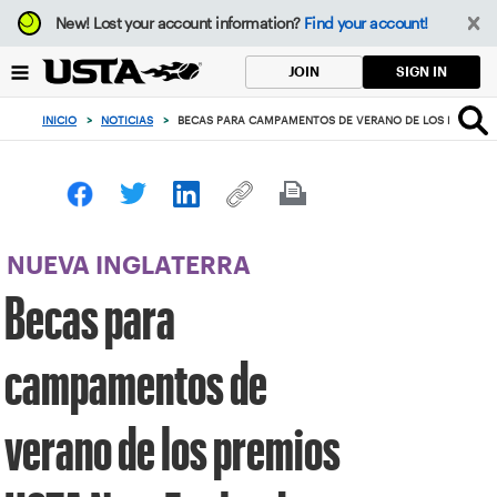
Enfoque
New!
Lost your account information?
Find your account!
desde
el
SIGN IN
JOIN
botón
de
INICIO
>
NOTICIAS
>
BECAS PARA CAMPAMENTOS DE VERANO DE LOS PREMIOS
volver
al
principio
NUEVA INGLATERRA
Becas para
campamentos de
verano de los premios