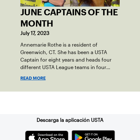
JUNE CAPTAINS OF THE
MONTH
July 17, 2023
Annemarie Rothe is a resident of
Greenwich, CT. She has been a USTA
Captain for eight years and heads four
different USTA League teams in four
divisions. Peter Anastas is a resident of
READ MORE
Waterford, CT. He has been a USTA
Captain for six years and runs five USTA
League teams.
Suscríbase a nuestro boletín
Descarga la aplicación USTA