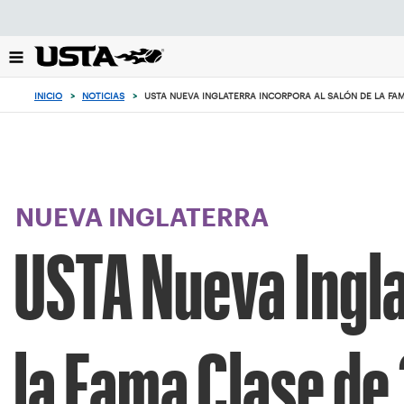
Enfoque
desde
el
botón
de
INICIO
>
NOTICIAS
>
USTA NUEVA INGLATERRA INCORPORA AL SALÓN DE LA FA
volver
al
principio
NUEVA INGLATERRA
USTA Nueva Ingla
la Fama Clase de