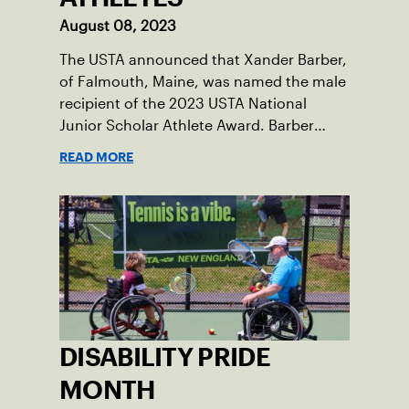
August 08, 2023
The USTA announced that Xander Barber,
of Falmouth, Maine, was named the male
recipient of the 2023 USTA National
Junior Scholar Athlete Award. Barber
recently graduated from Falmouth High
READ MORE
School after relocating to Maine from
Asheville, N.C., ahead of his senior year.
His impact on the tennis court was felt
immediately as Barber led Falmouth to a
state championship and was named the
state’s Player of the Year.
DISABILITY PRIDE
MONTH