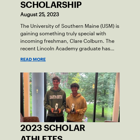
SCHOLARSHIP
August 25, 2023
The University of Southern Maine (USM) is
gaining something truly special with
incoming freshman, Clare Colburn. The
recent Lincoln Academy graduate has
grown into a natural leader both on the
READ MORE
tennis courts and off, and it’s largely
thanks to her small community of
Damariscotta, ME and those around her
throughout her childhood.
2023 SCHOLAR
ATHLETES