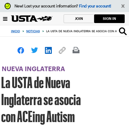
Enfoque
New!
Lost your account information?
Find your account!
desde
el
SIGN IN
JOIN
botón
de
INICIO
>
NOTICIAS
>
LA USTA DE NUEVA INGLATERRA SE ASOCIA CON ACEING 
volver
al
principio
NUEVA INGLATERRA
La USTA de Nueva
Inglaterra se asocia
con ACEing Autism