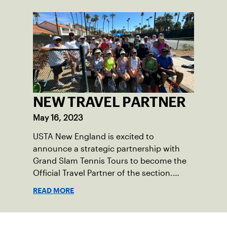
Asheville, N.C., ahead of his senior year.
His impact on the tennis court was felt
immediately as Barber led Falmouth to a
state championship and was named the
state’s Player of the Year.
NEW TRAVEL PARTNER
May 16, 2023
USTA New England is excited to
announce a strategic partnership with
Grand Slam Tennis Tours to become the
Official Travel Partner of the section.
Grand Slam Tennis Tours takes thousands
READ MORE
of tennis fans annually on tourism
experiences to major events around the
world. As a New England-based company,