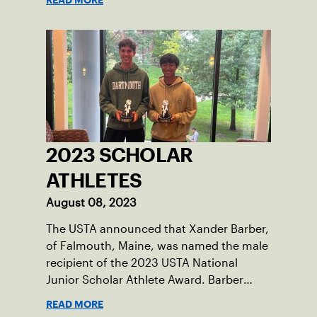
READ MORE
tennis courts and off, and it’s largely
thanks to her small community of
Damariscotta, ME and those around her
throughout her childhood.
2023 SCHOLAR
ATHLETES
August 08, 2023
The USTA announced that Xander Barber,
of Falmouth, Maine, was named the male
recipient of the 2023 USTA National
Junior Scholar Athlete Award. Barber
recently graduated from Falmouth High
READ MORE
School after relocating to Maine from