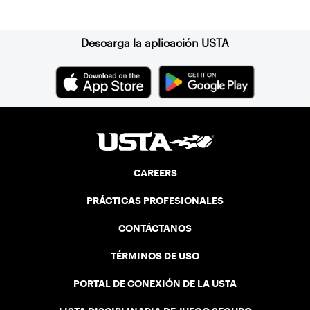
Suscríbase a nuestro boletín
Grand Slam Tennis Tours is aligned in our
commitment to create tennis players and
fans for life through best-in-class
Descarga la aplicación USTA
experiences.
CAREERS
PRÁCTICAS PROFESIONALES
CONTÁCTANOS
TÉRMINOS DE USO
PORTAL DE CONEXIÓN DE LA USTA