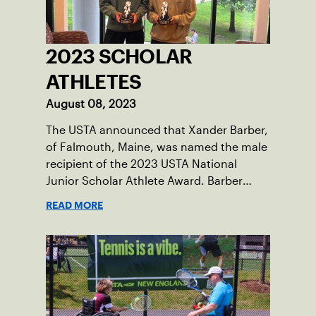
2023 SCHOLAR
ATHLETES
August 08, 2023
The USTA announced that Xander Barber,
of Falmouth, Maine, was named the male
recipient of the 2023 USTA National
Junior Scholar Athlete Award. Barber
recently graduated from Falmouth High
READ MORE
School after relocating to Maine from
Asheville, N.C., ahead of his senior year.
His impact on the tennis court was felt
immediately as Barber led Falmouth to a
state championship and was named the
state’s Player of the Year.