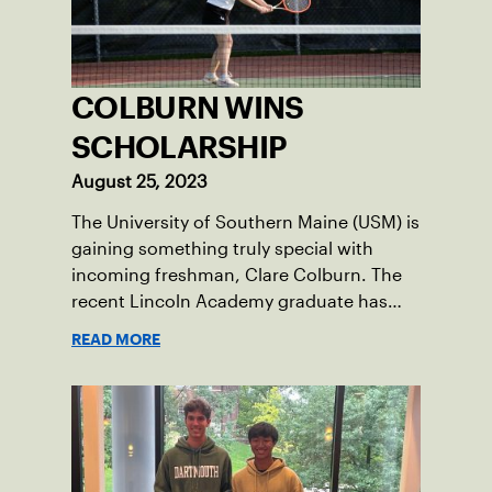
COLBURN WINS
SCHOLARSHIP
August 25, 2023
The University of Southern Maine (USM) is
gaining something truly special with
incoming freshman, Clare Colburn. The
recent Lincoln Academy graduate has
grown into a natural leader both on the
READ MORE
tennis courts and off, and it’s largely
thanks to her small community of
Damariscotta, ME and those around her
throughout her childhood.