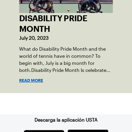
DISABILITY PRIDE
MONTH
July 20, 2023
What do Disability Pride Month and the
world of tennis have in common? To
begin with, July is a big month for
both.Disability Pride Month Is celebrated
in July, commemorating the passage of
READ MORE
the Americans with Disabilities Act (ADA),
which was signed into law on July 26,
1990.
Suscríbase a nuestro boletín
Descarga la aplicación USTA