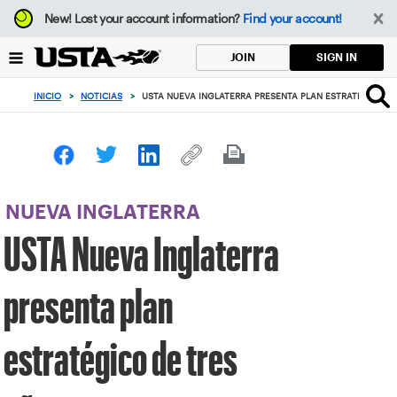
Enfoque
New!
Lost your account information?
Find your account!
desde
el
SIGN IN
JOIN
botón
de
INICIO
>
NOTICIAS
>
USTA NUEVA INGLATERRA PRESENTA PLAN ESTRATÉGICO D
volver
al
principio
NUEVA INGLATERRA
USTA Nueva Inglaterra
presenta plan
estratégico de tres