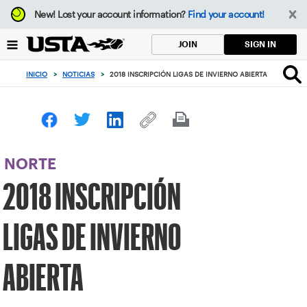
Enfoque
New!
Lost your account information?
Find your account!
desde
el
SIGN IN
JOIN
botón
de
INICIO
>
NOTICIAS
>
2018 INSCRIPCIÓN LIGAS DE INVIERNO ABIERTA
volver
al
principio
NORTE
2018 INSCRIPCIÓN
LIGAS DE INVIERNO
ABIERTA