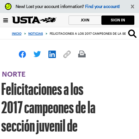
Enfoque
New!
Lost your account information?
Find your account!
desde
el
SIGN IN
JOIN
botón
de
INICIO
>
NOTICIAS
>
FELICITACIONES A LOS 2017 CAMPEONES DE LA SECCIÓN 
volver
al
principio
NORTE
Felicitaciones a los
2017 campeones de la
sección juvenil de