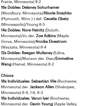
Prairie, Minnesota) 8-2
16s Dobles: Delaney Schurhamer
(Woodbury, Minnesota)/
Nicole Snezhko
(Plymouth, Minn.) ) def.
Cecelia Obetz
(Minneapolis)/Young 8-5
14s Dobles: Nore Heinitz
(Duluth,
Minnesota)/Vu der.
Zoe Adkins
(Maple
Grove, Minnesota)/
Annika Elvestrom
(Wayzata, Minnesota) 8-4
12s Dobles: Reegan Mullaney
(Edina,
Minnesota)/Munson der. Diao/
Emmeline
Wang
(Hamel, Minnesota) 8-2
Chicos
18s Individuales: Sebastian Vile
(Rochester,
Minnesota) der.
Jackson Allen
(Shakopee,
Minnesota) 6-4, 1-6, 6-3
16s Individuales: Varun Iyer
(Rochester,
Minnesota) der.
Gavin Young
(Apple Valley,