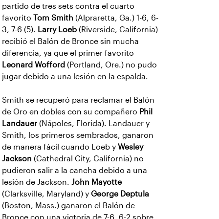
partido de tres sets contra el cuarto
favorito
Tom Smith
(Alpraretta, Ga.) 1-6, 6-
3, 7-6 (5).
Larry Loeb
(Riverside, California)
recibió el Balón de Bronce sin mucha
diferencia, ya que el primer favorito
Leonard Wofford
(Portland, Ore.) no pudo
jugar debido a una lesión en la espalda.
Smith se recuperó para reclamar el Balón
de Oro en dobles con su compañero
Phil
Landauer
(Nápoles, Florida). Landauer y
Smith, los primeros sembrados, ganaron
de manera fácil cuando Loeb y
Wesley
Jackson
(Cathedral City, California) no
pudieron salir a la cancha debido a una
lesión de Jackson.
John Mayotte
(Clarksville, Maryland) y
George Deptula
(Boston, Mass.) ganaron el Balón de
Bronce con una victoria de 7-6, 6-2 sobre