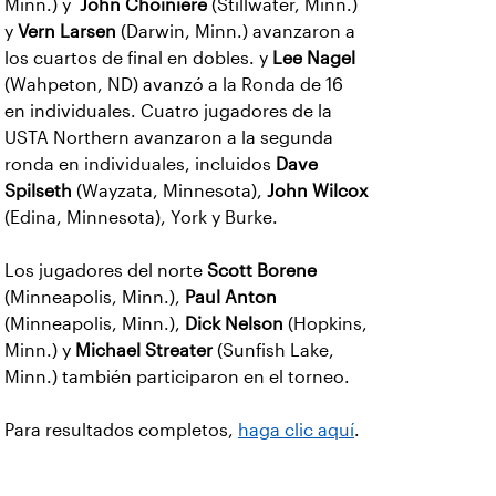
Minn.) y
John Choiniere
(Stillwater, Minn.)
y
Vern Larsen
(Darwin, Minn.) avanzaron a
los cuartos de final en dobles. y
Lee Nagel
(Wahpeton, ND) avanzó a la Ronda de 16
en individuales. Cuatro jugadores de la
USTA Northern avanzaron a la segunda
ronda en individuales, incluidos
Dave
Spilseth
(Wayzata, Minnesota),
John Wilcox
(Edina, Minnesota), York y Burke.
Los jugadores del norte
Scott Borene
(Minneapolis, Minn.),
Paul Anton
(Minneapolis, Minn.),
Dick Nelson
(Hopkins,
Minn.) y
Michael Streater
(Sunfish Lake,
Minn.) también participaron en el torneo.
Para resultados completos,
haga clic aquí
.