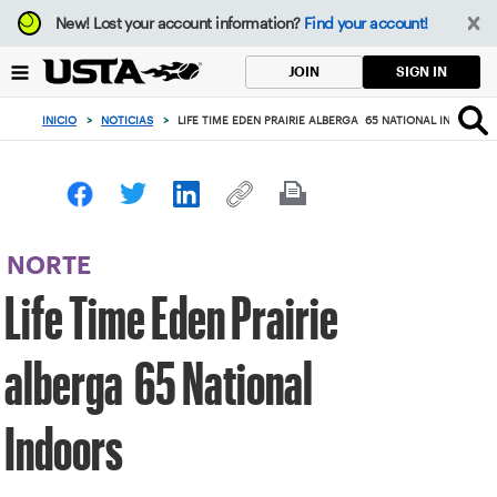
Enfoque
New!
Lost your account information?
Find your account!
desde
el
SIGN IN
JOIN
botón
de
INICIO
>
NOTICIAS
>
LIFE TIME EDEN PRAIRIE ALBERGA 65 NATIONAL INDOORS
volver
al
principio
NORTE
Life Time Eden Prairie
alberga 65 National
Indoors