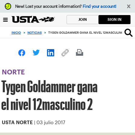
Enfoque
New!
Lost your account information?
Find your account!
desde
el
SIGN IN
JOIN
botón
de
INICIO
>
NOTICIAS
>
TYGEN GOLDAMMER GANA EL NIVEL 12MASCULINO 2
volver
al
principio
NORTE
Tygen Goldammer gana
el nivel 12masculino 2
| 03 julio 2017
USTA NORTE