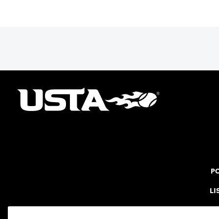
PO
LI