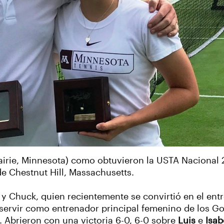
irie, Minnesota) como obtuvieron la USTA Nacional 2
 Chestnut Hill, Massachusetts.
 y Chuck, quien recientemente se convirtió en el entr
ervir como entrenador principal femenino de los Go
. Abrieron con una victoria 6-0, 6-0 sobre
Luis
e
Isab