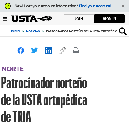
Enfoque
New!
Lost your account information?
Find your account!
desde
el
SIGN IN
JOIN
botón
de
INICIO
>
NOTICIAS
>
PATROCINADOR NORTEÑO DE LA USTA ORTOPÉDICA DE TR
volver
al
principio
NORTE
Patrocinador norteño
de la USTA ortopédica
de TRIA