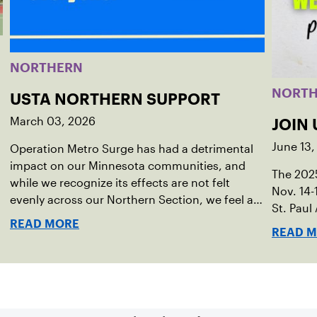
NORTHERN
NORT
USTA NORTHERN SUPPORT
March 03, 2026
JOIN
June 13,
Operation Metro Surge has had a detrimental
impact on our Minnesota communities, and
The 202
while we recognize its effects are not felt
Nov. 14-
,
evenly across our Northern Section, we feel a
St. Paul
responsibility to speak out in support of our
READ MORE
immigrant, refugee, Indigenous, and
READ 
historically marginalized communities.