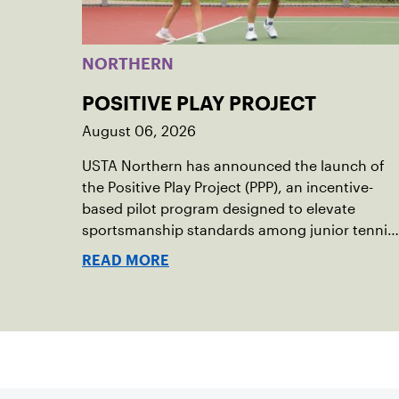
NORTHERN
POSITIVE PLAY PROJECT
August 06, 2026
USTA Northern has announced the launch of
the Positive Play Project (PPP), an incentive-
based pilot program designed to elevate
sportsmanship standards among junior tennis
players. Running now through December 2026
READ MORE
this initiative seeks to build momentum for
positive on-court behavior by recognizing and
rewarding young athletes.